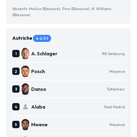
Absents: Muñoz (Blessure), Pino (Blessure), N. Williams
(Blessure)
Autriche
4-2-3-1
A. Schlager
RB Salzbourg
Posch
Mayence
Danso
Tottenham
Alaba
Real Madrid
Mwene
Mayence