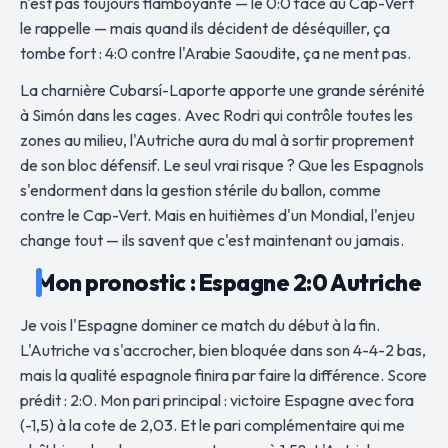
n'est pas toujours flamboyante — le 0:0 face au Cap-Vert
le rappelle — mais quand ils décident de déséquiller, ça
tombe fort : 4:0 contre l'Arabie Saoudite, ça ne ment pas.
La charnière Cubarsí-Laporte apporte une grande sérénité
à Simón dans les cages. Avec Rodri qui contrôle toutes les
zones au milieu, l'Autriche aura du mal à sortir proprement
de son bloc défensif. Le seul vrai risque ? Que les Espagnols
s'endorment dans la gestion stérile du ballon, comme
contre le Cap-Vert. Mais en huitièmes d'un Mondial, l'enjeu
change tout — ils savent que c'est maintenant ou jamais.
Mon pronostic : Espagne 2:0 Autriche
Je vois l'Espagne dominer ce match du début à la fin.
L'Autriche va s'accrocher, bien bloquée dans son 4-4-2 bas,
mais la qualité espagnole finira par faire la différence. Score
prédit : 2:0. Mon pari principal : victoire Espagne avec fora
(-1,5) à la cote de 2,03. Et le pari complémentaire qui me