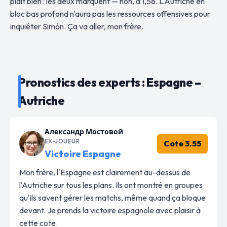
plaît bien : les deux marquent — non, à 1,58. L'Autriche en
bloc bas profond n'aura pas les ressources offensives pour
inquiéter Simón. Ça va aller, mon frère.
Pronostics des experts : Espagne –
Autriche
Александр Мостовой
EX-JOUEUR
Cote 3.55
Victoire Espagne
Mon frère, l'Espagne est clairement au-dessus de
l'Autriche sur tous les plans. Ils ont montré en groupes
qu'ils savent gérer les matchs, même quand ça bloque
devant. Je prends la victoire espagnole avec plaisir à
cette cote.