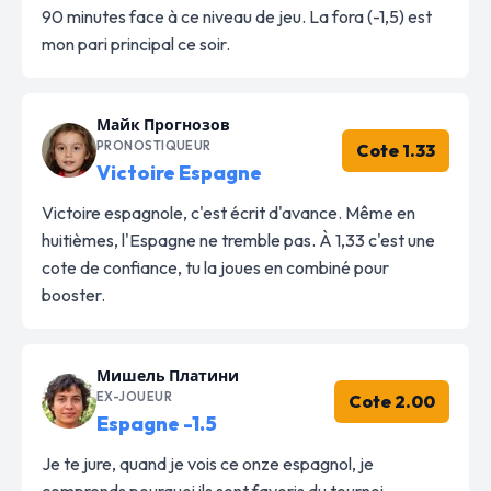
90 minutes face à ce niveau de jeu. La fora (-1,5) est
mon pari principal ce soir.
Майк Прогнозов
PRONOSTIQUEUR
Cote 1.33
Victoire Espagne
Victoire espagnole, c'est écrit d'avance. Même en
huitièmes, l'Espagne ne tremble pas. À 1,33 c'est une
cote de confiance, tu la joues en combiné pour
booster.
Мишель Платини
EX-JOUEUR
Cote 2.00
Espagne -1.5
Je te jure, quand je vois ce onze espagnol, je
comprends pourquoi ils sont favoris du tournoi.