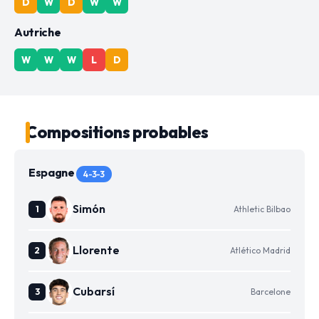
D
W
D
W
W
Autriche
W
W
W
L
D
Compositions probables
Espagne
4-3-3
Simón
Athletic Bilbao
Llorente
Atlético Madrid
Cubarsí
Barcelone