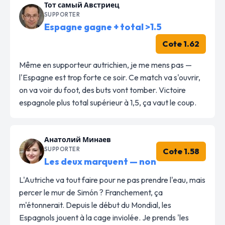
Тот самый Австриец
SUPPORTER
Espagne gagne + total >1.5
Cote 1.62
Même en supporteur autrichien, je me mens pas —
l'Espagne est trop forte ce soir. Ce match va s'ouvrir,
on va voir du foot, des buts vont tomber. Victoire
espagnole plus total supérieur à 1,5, ça vaut le coup.
Анатолий Минаев
SUPPORTER
Cote 1.58
Les deux marquent — non
L'Autriche va tout faire pour ne pas prendre l'eau, mais
percer le mur de Simón ? Franchement, ça
m'étonnerait. Depuis le début du Mondial, les
Espagnols jouent à la cage inviolée. Je prends 'les