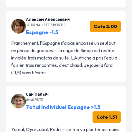
Алексей Алексеевич
JOURNALISTE SPORTIF
Cote 2.00
Espagne -1.5
Franchement, l'Espagne n'a pas encaissé un seul but
en phase de groupes — la cage de Simón est restée
inviolée trois matchs de suite. L'Autriche a pris l'eau 6
fois en trois rencontres, c'est chaud. Je joue la fora
(-1,5) sans hésiter.
Сан Палыч
ANALYSTE
Total individuel Espagne >1.5
Cote 1.51
Yamal, Oyarzabal, Pedri — ce trio va planter au moins