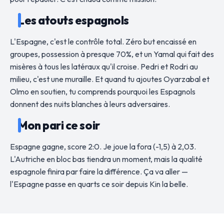
Les atouts espagnols
L'Espagne, c'est le contrôle total. Zéro but encaissé en
groupes, possession à presque 70%, et un Yamal qui fait des
misères à tous les latéraux qu'il croise. Pedri et Rodri au
milieu, c'est une muraille. Et quand tu ajoutes Oyarzabal et
Olmo en soutien, tu comprends pourquoi les Espagnols
donnent des nuits blanches à leurs adversaires.
Mon pari ce soir
Espagne gagne, score 2:0. Je joue la fora (-1,5) à 2,03.
L'Autriche en bloc bas tiendra un moment, mais la qualité
espagnole finira par faire la différence. Ça va aller —
l'Espagne passe en quarts ce soir depuis Kin la belle.