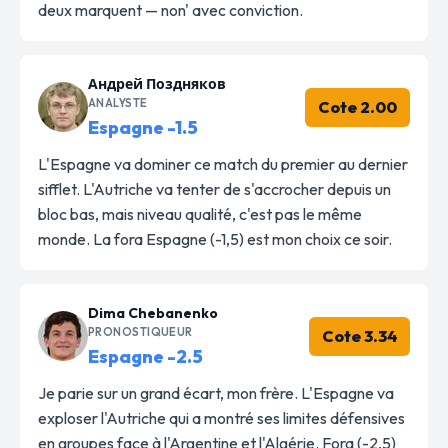
deux marquent — non' avec conviction.
Андрей Поздняков
ANALYSTE
Cote 2.00
Espagne -1.5
L'Espagne va dominer ce match du premier au dernier
sifflet. L'Autriche va tenter de s'accrocher depuis un
bloc bas, mais niveau qualité, c'est pas le même
monde. La fora Espagne (-1,5) est mon choix ce soir.
Dima Chebanenko
PRONOSTIQUEUR
Cote 3.34
Espagne -2.5
Je parie sur un grand écart, mon frère. L'Espagne va
exploser l'Autriche qui a montré ses limites défensives
en groupes face à l'Argentine et l'Algérie. Fora (-2,5)