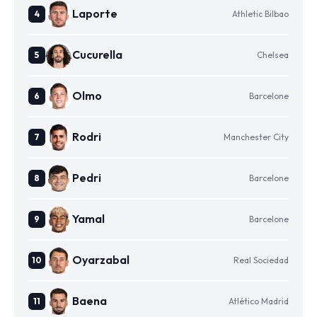
Laporte
Athletic Bilbao
Cucurella
Chelsea
Olmo
Barcelone
Rodri
Manchester City
Pedri
Barcelone
Yamal
Barcelone
Oyarzabal
Real Sociedad
Baena
Atlético Madrid