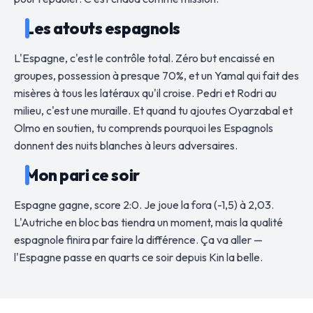
Les atouts espagnols
L'Espagne, c'est le contrôle total. Zéro but encaissé en
groupes, possession à presque 70%, et un Yamal qui fait des
misères à tous les latéraux qu'il croise. Pedri et Rodri au
milieu, c'est une muraille. Et quand tu ajoutes Oyarzabal et
Olmo en soutien, tu comprends pourquoi les Espagnols
donnent des nuits blanches à leurs adversaires.
Mon pari ce soir
Espagne gagne, score 2:0. Je joue la fora (-1,5) à 2,03.
L'Autriche en bloc bas tiendra un moment, mais la qualité
espagnole finira par faire la différence. Ça va aller —
l'Espagne passe en quarts ce soir depuis Kin la belle.