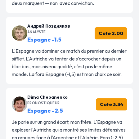
deux marquent — non' avec conviction.
Андрей Поздняков
ANALYSTE
Cote 2.00
Espagne -1.5
L'Espagne va dominer ce match du premier au dernier
sifflet. L'Autriche va tenter de s'accrocher depuis un
bloc bas, mais niveau qualité, c'est pas le même
monde. La fora Espagne (-1,5) est mon choix ce soir.
Dima Chebanenko
PRONOSTIQUEUR
Cote 3.34
Espagne -2.5
Je parie sur un grand écart, mon frère. L'Espagne va
exploser l'Autriche qui a montré ses limites défensives
en groupes face à l'Argentine et l'Algérie. Fora (-2,5)