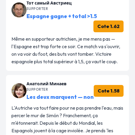
Тот самый Австриец
SUPPORTER
Espagne gagne + total >1.5
Cote 1.62
Même en supporteur autrichien, je me mens pas —
l'Espagne est trop forte ce soir. Ce match va s'ouvrir,
on va voir du foot, des buts vont tomber. Victoire
espagnole plus total supérieur à 1,5, ça vaut le coup.
Анатолий Минаев
SUPPORTER
Cote 1.58
Les deux marquent — non
L'Autriche va tout faire pour ne pas prendre l'eau, mais
percer le mur de Simón ? Franchement, ça
m'étonnerait. Depuis le début du Mondial, les
Espagnols jouent à la cage inviolée. Je prends 'les