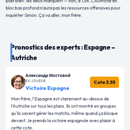
plaît bien : les deux marquent — non, à 1,58. L'Autriche en
bloc bas profond n'aura pas les ressources offensives pour
inquiéter Simón. Ça va aller, mon frère.
Pronostics des experts : Espagne –
Autriche
Александр Мостовой
EX-JOUEUR
Cote 3.55
Victoire Espagne
Mon frère, l'Espagne est clairement au-dessus de
l'Autriche sur tous les plans. Ils ont montré en groupes
qu'ils savent gérer les matchs, même quand ça bloque
devant. Je prends la victoire espagnole avec plaisir à
cette cote.