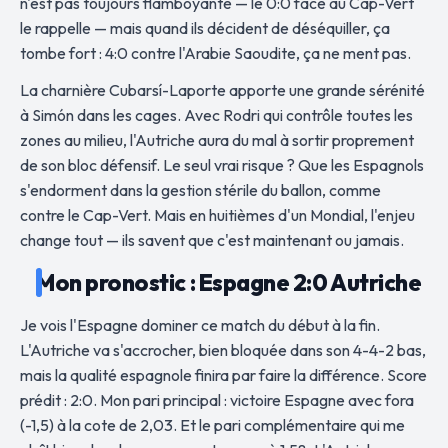
n'est pas toujours flamboyante — le 0:0 face au Cap-Vert
le rappelle — mais quand ils décident de déséquiller, ça
tombe fort : 4:0 contre l'Arabie Saoudite, ça ne ment pas.
La charnière Cubarsí-Laporte apporte une grande sérénité
à Simón dans les cages. Avec Rodri qui contrôle toutes les
zones au milieu, l'Autriche aura du mal à sortir proprement
de son bloc défensif. Le seul vrai risque ? Que les Espagnols
s'endorment dans la gestion stérile du ballon, comme
contre le Cap-Vert. Mais en huitièmes d'un Mondial, l'enjeu
change tout — ils savent que c'est maintenant ou jamais.
Mon pronostic : Espagne 2:0 Autriche
Je vois l'Espagne dominer ce match du début à la fin.
L'Autriche va s'accrocher, bien bloquée dans son 4-4-2 bas,
mais la qualité espagnole finira par faire la différence. Score
prédit : 2:0. Mon pari principal : victoire Espagne avec fora
(-1,5) à la cote de 2,03. Et le pari complémentaire qui me