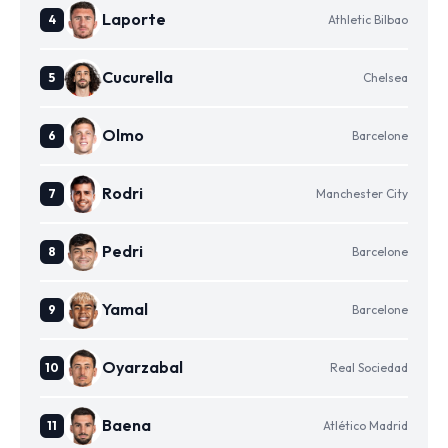
Laporte
Athletic Bilbao
Cucurella
Chelsea
Olmo
Barcelone
Rodri
Manchester City
Pedri
Barcelone
Yamal
Barcelone
Oyarzabal
Real Sociedad
Baena
Atlético Madrid