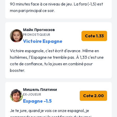
90 minutes face à ce niveau de jeu. La fora (-1,5) est
mon pari principal ce soir.
Майк Прогнозов
PRONOSTIQUEUR
Cote 1.33
Victoire Espagne
Victoire espagnole, c'est écrit d'avance. Même en
huitièmes, l'Espagne ne tremble pas. À 1,33 c'est une
cote de confiance, tu la joues en combiné pour
booster.
Мишель Платини
EX-JOUEUR
Cote 2.00
Espagne -1.5
Je te jure, quand je vois ce onze espagnol, je
comprends pourquoi ils sont favoris du tournoi.