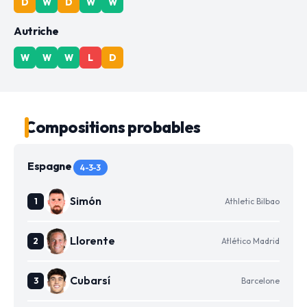
D
W
D
W
W
Autriche
W
W
W
L
D
Compositions probables
Espagne
4-3-3
Simón
Athletic Bilbao
Llorente
Atlético Madrid
Cubarsí
Barcelone