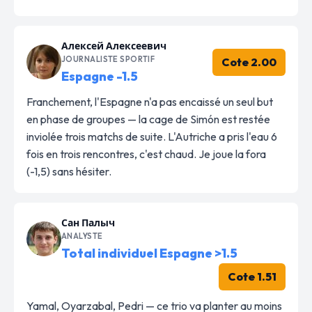
Алексей Алексеевич
JOURNALISTE SPORTIF
Cote 2.00
Espagne -1.5
Franchement, l'Espagne n'a pas encaissé un seul but
en phase de groupes — la cage de Simón est restée
inviolée trois matchs de suite. L'Autriche a pris l'eau 6
fois en trois rencontres, c'est chaud. Je joue la fora
(-1,5) sans hésiter.
Сан Палыч
ANALYSTE
Total individuel Espagne >1.5
Cote 1.51
Yamal, Oyarzabal, Pedri — ce trio va planter au moins