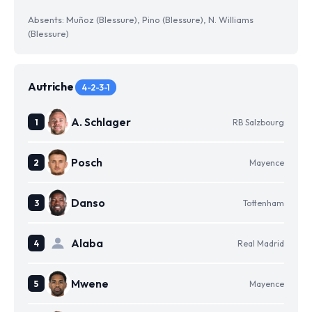
Absents: Muñoz (Blessure), Pino (Blessure), N. Williams
(Blessure)
Autriche
4-2-3-1
A. Schlager
RB Salzbourg
Posch
Mayence
Danso
Tottenham
Alaba
Real Madrid
Mwene
Mayence