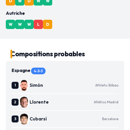
D
W
D
W
W
Autriche
W
W
W
L
D
Compositions probables
Espagne
4-3-3
Simón
Athletic Bilbao
Llorente
Atlético Madrid
Cubarsí
Barcelone