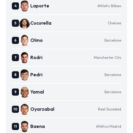
Laporte
Athletic Bilbao
Cucurella
Chelsea
Olmo
Barcelone
Rodri
Manchester City
Pedri
Barcelone
Yamal
Barcelone
Oyarzabal
Real Sociedad
Baena
Atlético Madrid