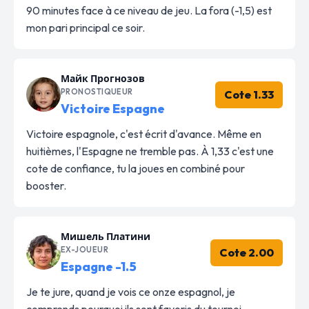
90 minutes face à ce niveau de jeu. La fora (-1,5) est
mon pari principal ce soir.
Майк Прогнозов
PRONOSTIQUEUR
Cote 1.33
Victoire Espagne
Victoire espagnole, c'est écrit d'avance. Même en
huitièmes, l'Espagne ne tremble pas. À 1,33 c'est une
cote de confiance, tu la joues en combiné pour
booster.
Мишель Платини
EX-JOUEUR
Cote 2.00
Espagne -1.5
Je te jure, quand je vois ce onze espagnol, je
comprends pourquoi ils sont favoris du tournoi.