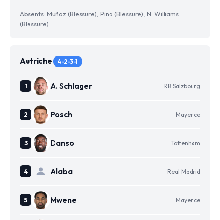
Absents: Muñoz (Blessure), Pino (Blessure), N. Williams
(Blessure)
Autriche
4-2-3-1
A. Schlager
RB Salzbourg
Posch
Mayence
Danso
Tottenham
Alaba
Real Madrid
Mwene
Mayence