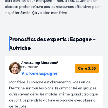
plaît bien : les deux marquent — non, à 1,58. L'Autriche en
bloc bas profond n'aura pas les ressources offensives pour
inquiéter Simón. Ça va aller, mon frère.
Pronostics des experts : Espagne –
Autriche
Александр Мостовой
EX-JOUEUR
Cote 3.55
Victoire Espagne
Mon frère, l'Espagne est clairement au-dessus de
l'Autriche sur tous les plans. Ils ont montré en groupes
qu'ils savent gérer les matchs, même quand ça bloque
devant. Je prends la victoire espagnole avec plaisir à
cette cote.