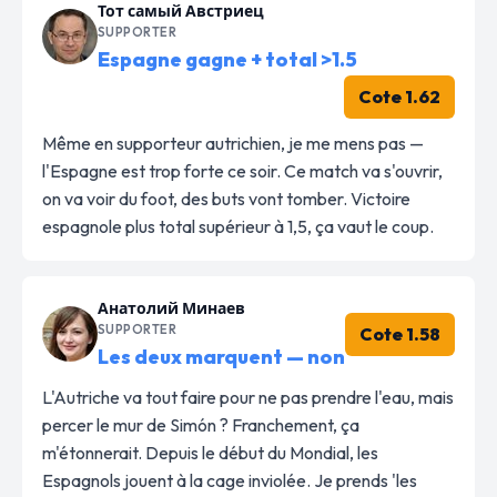
Тот самый Австриец
SUPPORTER
Espagne gagne + total >1.5
Cote 1.62
Même en supporteur autrichien, je me mens pas —
l'Espagne est trop forte ce soir. Ce match va s'ouvrir,
on va voir du foot, des buts vont tomber. Victoire
espagnole plus total supérieur à 1,5, ça vaut le coup.
Анатолий Минаев
SUPPORTER
Cote 1.58
Les deux marquent — non
L'Autriche va tout faire pour ne pas prendre l'eau, mais
percer le mur de Simón ? Franchement, ça
m'étonnerait. Depuis le début du Mondial, les
Espagnols jouent à la cage inviolée. Je prends 'les