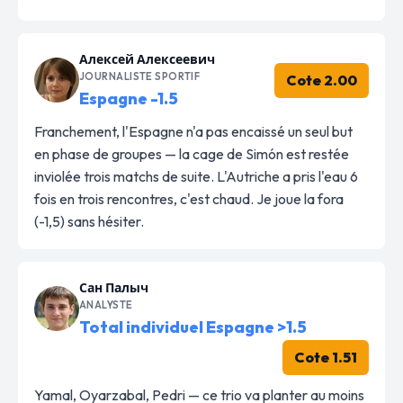
Алексей Алексеевич
JOURNALISTE SPORTIF
Cote 2.00
Espagne -1.5
Franchement, l'Espagne n'a pas encaissé un seul but
en phase de groupes — la cage de Simón est restée
inviolée trois matchs de suite. L'Autriche a pris l'eau 6
fois en trois rencontres, c'est chaud. Je joue la fora
(-1,5) sans hésiter.
Сан Палыч
ANALYSTE
Total individuel Espagne >1.5
Cote 1.51
Yamal, Oyarzabal, Pedri — ce trio va planter au moins