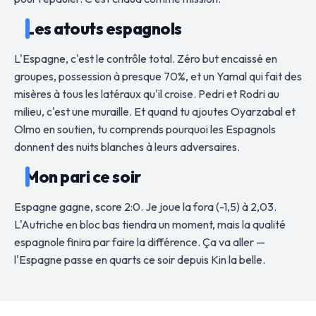
Les atouts espagnols
L'Espagne, c'est le contrôle total. Zéro but encaissé en
groupes, possession à presque 70%, et un Yamal qui fait des
misères à tous les latéraux qu'il croise. Pedri et Rodri au
milieu, c'est une muraille. Et quand tu ajoutes Oyarzabal et
Olmo en soutien, tu comprends pourquoi les Espagnols
donnent des nuits blanches à leurs adversaires.
Mon pari ce soir
Espagne gagne, score 2:0. Je joue la fora (-1,5) à 2,03.
L'Autriche en bloc bas tiendra un moment, mais la qualité
espagnole finira par faire la différence. Ça va aller —
l'Espagne passe en quarts ce soir depuis Kin la belle.