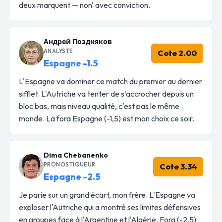
deux marquent — non' avec conviction.
Андрей Поздняков
ANALYSTE
Cote 2.00
Espagne -1.5
L'Espagne va dominer ce match du premier au dernier
sifflet. L'Autriche va tenter de s'accrocher depuis un
bloc bas, mais niveau qualité, c'est pas le même
monde. La fora Espagne (-1,5) est mon choix ce soir.
Dima Chebanenko
PRONOSTIQUEUR
Cote 3.34
Espagne -2.5
Je parie sur un grand écart, mon frère. L'Espagne va
exploser l'Autriche qui a montré ses limites défensives
en groupes face à l'Argentine et l'Algérie. Fora (-2,5)