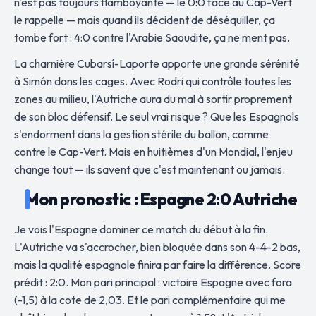
n'est pas toujours flamboyante — le 0:0 face au Cap-Vert
le rappelle — mais quand ils décident de déséquiller, ça
tombe fort : 4:0 contre l'Arabie Saoudite, ça ne ment pas.
La charnière Cubarsí-Laporte apporte une grande sérénité
à Simón dans les cages. Avec Rodri qui contrôle toutes les
zones au milieu, l'Autriche aura du mal à sortir proprement
de son bloc défensif. Le seul vrai risque ? Que les Espagnols
s'endorment dans la gestion stérile du ballon, comme
contre le Cap-Vert. Mais en huitièmes d'un Mondial, l'enjeu
change tout — ils savent que c'est maintenant ou jamais.
Mon pronostic : Espagne 2:0 Autriche
Je vois l'Espagne dominer ce match du début à la fin.
L'Autriche va s'accrocher, bien bloquée dans son 4-4-2 bas,
mais la qualité espagnole finira par faire la différence. Score
prédit : 2:0. Mon pari principal : victoire Espagne avec fora
(-1,5) à la cote de 2,03. Et le pari complémentaire qui me