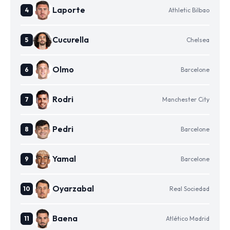
Laporte
Athletic Bilbao
Cucurella
Chelsea
Olmo
Barcelone
Rodri
Manchester City
Pedri
Barcelone
Yamal
Barcelone
Oyarzabal
Real Sociedad
Baena
Atlético Madrid