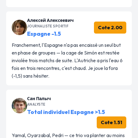
Алексей Алексеевич
JOURNALISTE SPORTIF
Cote 2.00
Espagne -1.5
Franchement, l'Espagne n'a pas encaissé un seul but
en phase de groupes — la cage de Simón est restée
inviolée trois matchs de suite. L'Autriche a pris l'eau 6
fois en trois rencontres, c'est chaud. Je joue la fora
(-1,5) sans hésiter.
Сан Палыч
ANALYSTE
Total individuel Espagne >1.5
Cote 1.51
Yamal, Oyarzabal, Pedri — ce trio va planter au moins