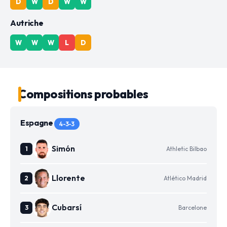
D
W
D
W
W
Autriche
W
W
W
L
D
Compositions probables
Espagne
4-3-3
Simón
Athletic Bilbao
Llorente
Atlético Madrid
Cubarsí
Barcelone