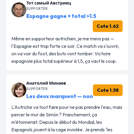
Тот самый Австриец
SUPPORTER
Espagne gagne + total >1.5
Cote 1.62
Même en supporteur autrichien, je me mens pas —
l'Espagne est trop forte ce soir. Ce match va s'ouvrir,
on va voir du foot, des buts vont tomber. Victoire
espagnole plus total supérieur à 1,5, ça vaut le coup.
Анатолий Минаев
SUPPORTER
Cote 1.58
Les deux marquent — non
L'Autriche va tout faire pour ne pas prendre l'eau, mais
percer le mur de Simón ? Franchement, ça
m'étonnerait. Depuis le début du Mondial, les
Espagnols jouent à la cage inviolée. Je prends 'les