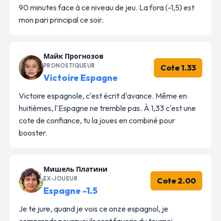
90 minutes face à ce niveau de jeu. La fora (-1,5) est
mon pari principal ce soir.
Майк Прогнозов
PRONOSTIQUEUR
Cote 1.33
Victoire Espagne
Victoire espagnole, c'est écrit d'avance. Même en
huitièmes, l'Espagne ne tremble pas. À 1,33 c'est une
cote de confiance, tu la joues en combiné pour
booster.
Мишель Платини
EX-JOUEUR
Cote 2.00
Espagne -1.5
Je te jure, quand je vois ce onze espagnol, je
comprends pourquoi ils sont favoris du tournoi.