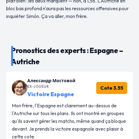
plaît bien : les deux marquent — non, à 1,58. L'Autriche en
bloc bas profond n'aura pas les ressources offensives pour
inquiéter Simón. Ça va aller, mon frère.
Pronostics des experts : Espagne –
Autriche
Александр Мостовой
EX-JOUEUR
Cote 3.55
Victoire Espagne
Mon frère, l'Espagne est clairement au-dessus de
l'Autriche sur tous les plans. Ils ont montré en groupes
qu'ils savent gérer les matchs, même quand ça bloque
devant. Je prends la victoire espagnole avec plaisir à
cette cote.