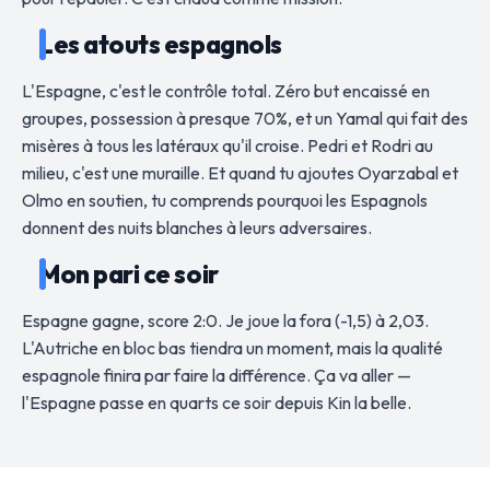
Les atouts espagnols
L'Espagne, c'est le contrôle total. Zéro but encaissé en
groupes, possession à presque 70%, et un Yamal qui fait des
misères à tous les latéraux qu'il croise. Pedri et Rodri au
milieu, c'est une muraille. Et quand tu ajoutes Oyarzabal et
Olmo en soutien, tu comprends pourquoi les Espagnols
donnent des nuits blanches à leurs adversaires.
Mon pari ce soir
Espagne gagne, score 2:0. Je joue la fora (-1,5) à 2,03.
L'Autriche en bloc bas tiendra un moment, mais la qualité
espagnole finira par faire la différence. Ça va aller —
l'Espagne passe en quarts ce soir depuis Kin la belle.