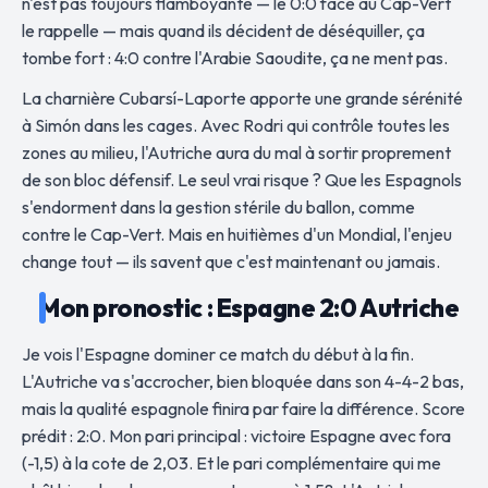
n'est pas toujours flamboyante — le 0:0 face au Cap-Vert
le rappelle — mais quand ils décident de déséquiller, ça
tombe fort : 4:0 contre l'Arabie Saoudite, ça ne ment pas.
La charnière Cubarsí-Laporte apporte une grande sérénité
à Simón dans les cages. Avec Rodri qui contrôle toutes les
zones au milieu, l'Autriche aura du mal à sortir proprement
de son bloc défensif. Le seul vrai risque ? Que les Espagnols
s'endorment dans la gestion stérile du ballon, comme
contre le Cap-Vert. Mais en huitièmes d'un Mondial, l'enjeu
change tout — ils savent que c'est maintenant ou jamais.
Mon pronostic : Espagne 2:0 Autriche
Je vois l'Espagne dominer ce match du début à la fin.
L'Autriche va s'accrocher, bien bloquée dans son 4-4-2 bas,
mais la qualité espagnole finira par faire la différence. Score
prédit : 2:0. Mon pari principal : victoire Espagne avec fora
(-1,5) à la cote de 2,03. Et le pari complémentaire qui me