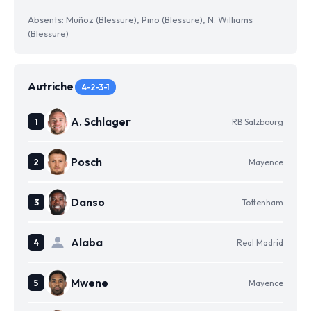
Absents: Muñoz (Blessure), Pino (Blessure), N. Williams
(Blessure)
Autriche
4-2-3-1
A. Schlager
RB Salzbourg
Posch
Mayence
Danso
Tottenham
Alaba
Real Madrid
Mwene
Mayence