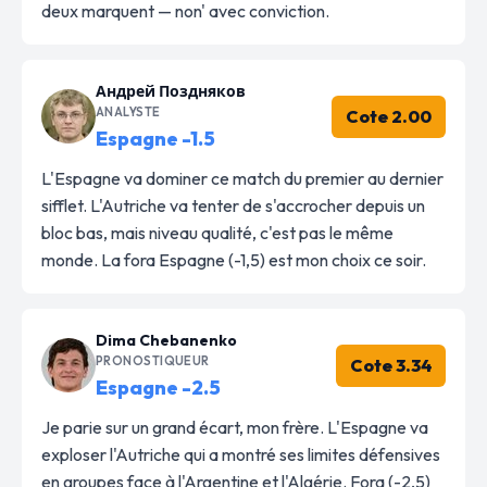
deux marquent — non' avec conviction.
Андрей Поздняков
ANALYSTE
Cote 2.00
Espagne -1.5
L'Espagne va dominer ce match du premier au dernier
sifflet. L'Autriche va tenter de s'accrocher depuis un
bloc bas, mais niveau qualité, c'est pas le même
monde. La fora Espagne (-1,5) est mon choix ce soir.
Dima Chebanenko
PRONOSTIQUEUR
Cote 3.34
Espagne -2.5
Je parie sur un grand écart, mon frère. L'Espagne va
exploser l'Autriche qui a montré ses limites défensives
en groupes face à l'Argentine et l'Algérie. Fora (-2,5)