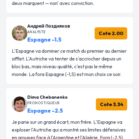
deux marquent — non' avec conviction.
Андрей Поздняков
ANALYSTE
Cote 2.00
Espagne -1.5
L'Espagne va dominer ce match du premier au dernier
sifflet. L'Autriche va tenter de s'accrocher depuis un
bloc bas, mais niveau qualité, c'est pas le même
monde. La fora Espagne (-1,5) est mon choix ce soir.
Dima Chebanenko
PRONOSTIQUEUR
Cote 3.34
Espagne -2.5
Je parie sur un grand écart, mon frère. L'Espagne va
exploser l'Autriche qui a montré ses limites défensives
en groupes face à l'Argentine et l'Algérie. Fora (-2,5)