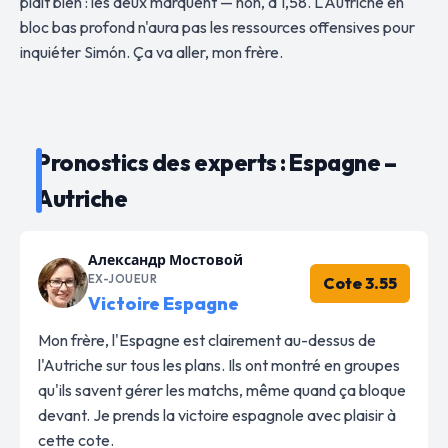
plaît bien : les deux marquent — non, à 1,58. L'Autriche en
bloc bas profond n'aura pas les ressources offensives pour
inquiéter Simón. Ça va aller, mon frère.
Pronostics des experts : Espagne –
Autriche
Александр Мостовой
EX-JOUEUR
Cote 3.55
Victoire Espagne
Mon frère, l'Espagne est clairement au-dessus de
l'Autriche sur tous les plans. Ils ont montré en groupes
qu'ils savent gérer les matchs, même quand ça bloque
devant. Je prends la victoire espagnole avec plaisir à
cette cote.