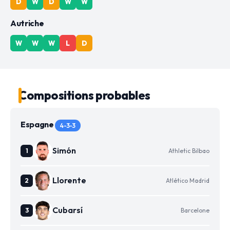
D
W
D
W
W
Autriche
W
W
W
L
D
Compositions probables
Espagne
4-3-3
Simón
Athletic Bilbao
Llorente
Atlético Madrid
Cubarsí
Barcelone