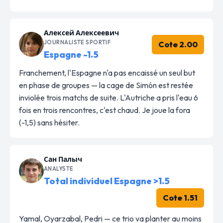
Алексей Алексеевич
JOURNALISTE SPORTIF
Cote 2.00
Espagne -1.5
Franchement, l'Espagne n'a pas encaissé un seul but
en phase de groupes — la cage de Simón est restée
inviolée trois matchs de suite. L'Autriche a pris l'eau 6
fois en trois rencontres, c'est chaud. Je joue la fora
(-1,5) sans hésiter.
Сан Палыч
ANALYSTE
Total individuel Espagne >1.5
Cote 1.51
Yamal, Oyarzabal, Pedri — ce trio va planter au moins