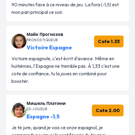
90 minutes face à ce niveau de jeu. La fora (-1,5) est
mon pari principal ce soir.
Майк Прогнозов
PRONOSTIQUEUR
Cote 1.33
Victoire Espagne
Victoire espagnole, c'est écrit d'avance. Même en
huitièmes, l'Espagne ne tremble pas. À 1,33 c'est une
cote de confiance, tu la joues en combiné pour
booster.
Мишель Платини
EX-JOUEUR
Cote 2.00
Espagne -1.5
Je te jure, quand je vois ce onze espagnol, je
comprends pourquoi ils sont favoris du tournoi.