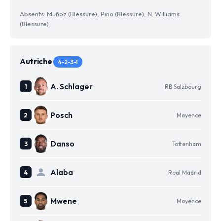
Absents: Muñoz (Blessure), Pino (Blessure), N. Williams
(Blessure)
Autriche
4-2-3-1
A. Schlager
RB Salzbourg
Posch
Mayence
Danso
Tottenham
Alaba
Real Madrid
Mwene
Mayence