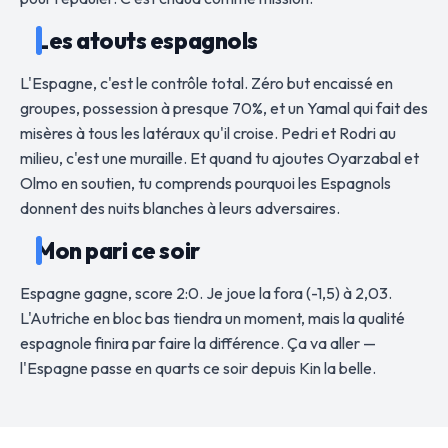
Les atouts espagnols
L'Espagne, c'est le contrôle total. Zéro but encaissé en
groupes, possession à presque 70%, et un Yamal qui fait des
misères à tous les latéraux qu'il croise. Pedri et Rodri au
milieu, c'est une muraille. Et quand tu ajoutes Oyarzabal et
Olmo en soutien, tu comprends pourquoi les Espagnols
donnent des nuits blanches à leurs adversaires.
Mon pari ce soir
Espagne gagne, score 2:0. Je joue la fora (-1,5) à 2,03.
L'Autriche en bloc bas tiendra un moment, mais la qualité
espagnole finira par faire la différence. Ça va aller —
l'Espagne passe en quarts ce soir depuis Kin la belle.