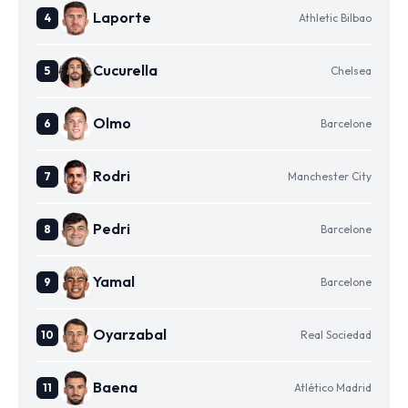
Laporte
Athletic Bilbao
Cucurella
Chelsea
Olmo
Barcelone
Rodri
Manchester City
Pedri
Barcelone
Yamal
Barcelone
Oyarzabal
Real Sociedad
Baena
Atlético Madrid