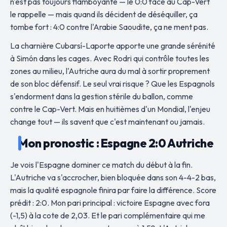
n'est pas toujours flamboyante — le 0:0 face au Cap-Vert
le rappelle — mais quand ils décident de déséquiller, ça
tombe fort : 4:0 contre l'Arabie Saoudite, ça ne ment pas.
La charnière Cubarsí-Laporte apporte une grande sérénité
à Simón dans les cages. Avec Rodri qui contrôle toutes les
zones au milieu, l'Autriche aura du mal à sortir proprement
de son bloc défensif. Le seul vrai risque ? Que les Espagnols
s'endorment dans la gestion stérile du ballon, comme
contre le Cap-Vert. Mais en huitièmes d'un Mondial, l'enjeu
change tout — ils savent que c'est maintenant ou jamais.
Mon pronostic : Espagne 2:0 Autriche
Je vois l'Espagne dominer ce match du début à la fin.
L'Autriche va s'accrocher, bien bloquée dans son 4-4-2 bas,
mais la qualité espagnole finira par faire la différence. Score
prédit : 2:0. Mon pari principal : victoire Espagne avec fora
(-1,5) à la cote de 2,03. Et le pari complémentaire qui me