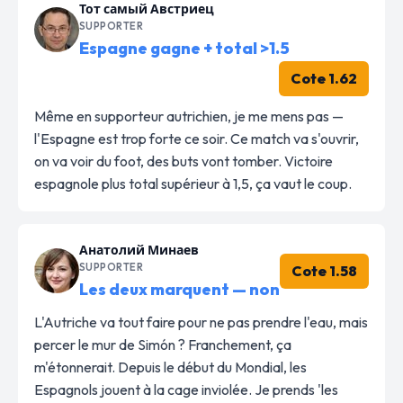
Тот самый Австриец
SUPPORTER
Espagne gagne + total >1.5
Cote 1.62
Même en supporteur autrichien, je me mens pas —
l'Espagne est trop forte ce soir. Ce match va s'ouvrir,
on va voir du foot, des buts vont tomber. Victoire
espagnole plus total supérieur à 1,5, ça vaut le coup.
Анатолий Минаев
SUPPORTER
Cote 1.58
Les deux marquent — non
L'Autriche va tout faire pour ne pas prendre l'eau, mais
percer le mur de Simón ? Franchement, ça
m'étonnerait. Depuis le début du Mondial, les
Espagnols jouent à la cage inviolée. Je prends 'les