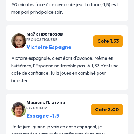
90 minutes face à ce niveau de jeu. La fora (-1,5) est
mon pari principal ce soir.
Майк Прогнозов
PRONOSTIQUEUR
Cote 1.33
Victoire Espagne
Victoire espagnole, c'est écrit d'avance. Même en
huitièmes, l'Espagne ne tremble pas. À 1,33 c'est une
cote de confiance, tu la joues en combiné pour
booster.
Мишель Платини
EX-JOUEUR
Cote 2.00
Espagne -1.5
Je te jure, quand je vois ce onze espagnol, je
comprends pourquoi ils sont favoris du tournoi.