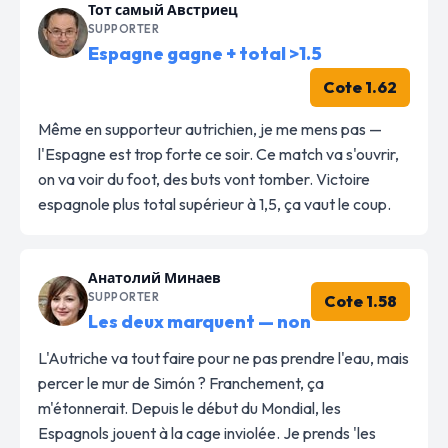
Тот самый Австриец
SUPPORTER
Espagne gagne + total >1.5
Cote 1.62
Même en supporteur autrichien, je me mens pas —
l'Espagne est trop forte ce soir. Ce match va s'ouvrir,
on va voir du foot, des buts vont tomber. Victoire
espagnole plus total supérieur à 1,5, ça vaut le coup.
Анатолий Минаев
SUPPORTER
Cote 1.58
Les deux marquent — non
L'Autriche va tout faire pour ne pas prendre l'eau, mais
percer le mur de Simón ? Franchement, ça
m'étonnerait. Depuis le début du Mondial, les
Espagnols jouent à la cage inviolée. Je prends 'les