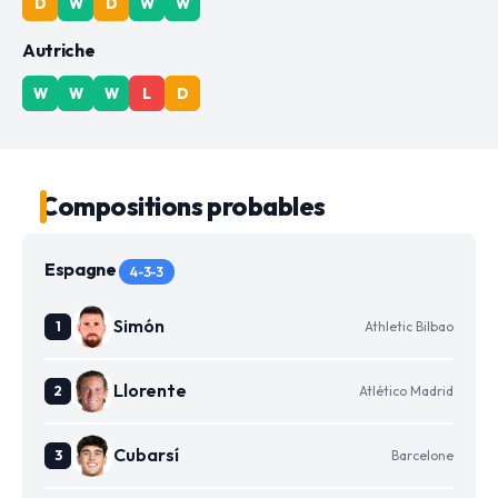
D
W
D
W
W
Autriche
W
W
W
L
D
Compositions probables
Espagne
4-3-3
Simón
Athletic Bilbao
Llorente
Atlético Madrid
Cubarsí
Barcelone