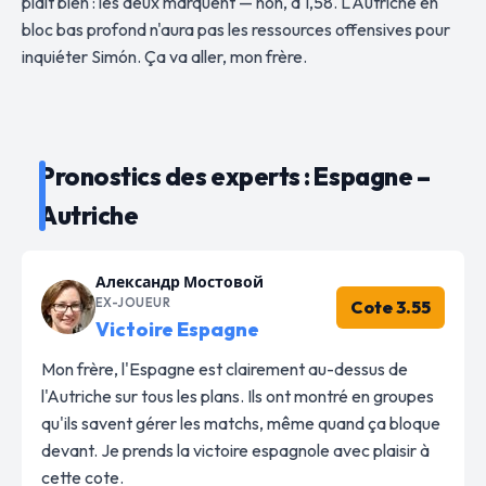
plaît bien : les deux marquent — non, à 1,58. L'Autriche en
bloc bas profond n'aura pas les ressources offensives pour
inquiéter Simón. Ça va aller, mon frère.
Pronostics des experts : Espagne –
Autriche
Александр Мостовой
EX-JOUEUR
Cote 3.55
Victoire Espagne
Mon frère, l'Espagne est clairement au-dessus de
l'Autriche sur tous les plans. Ils ont montré en groupes
qu'ils savent gérer les matchs, même quand ça bloque
devant. Je prends la victoire espagnole avec plaisir à
cette cote.