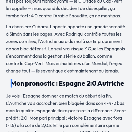
n'est pas toujours flamboyante — le 0:0 face au Cap-Vert
le rappelle — mais quand ils décident de déséquiller, ça
tombe fort : 4:0 contre l'Arabie Saoudite, ça ne ment pas.
La charnière Cubarsí-Laporte apporte une grande sérénité
à Simón dans les cages. Avec Rodri qui contrôle toutes les
zones au milieu, l'Autriche aura du mal à sortir proprement
de son bloc défensif. Le seul vrai risque ? Que les Espagnols
s'endorment dans la gestion stérile du ballon, comme
contre le Cap-Vert. Mais en huitièmes d'un Mondial, l'enjeu
change tout — ils savent que c'est maintenant ou jamais.
Mon pronostic : Espagne 2:0 Autriche
Je vois l'Espagne dominer ce match du début à la fin.
L'Autriche va s'accrocher, bien bloquée dans son 4-4-2 bas,
mais la qualité espagnole finira par faire la différence. Score
prédit : 2:0. Mon pari principal : victoire Espagne avec fora
(-1,5) à la cote de 2,03. Et le pari complémentaire qui me