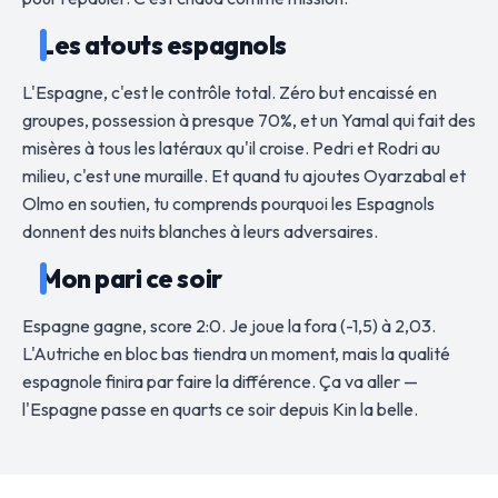
Les atouts espagnols
L'Espagne, c'est le contrôle total. Zéro but encaissé en
groupes, possession à presque 70%, et un Yamal qui fait des
misères à tous les latéraux qu'il croise. Pedri et Rodri au
milieu, c'est une muraille. Et quand tu ajoutes Oyarzabal et
Olmo en soutien, tu comprends pourquoi les Espagnols
donnent des nuits blanches à leurs adversaires.
Mon pari ce soir
Espagne gagne, score 2:0. Je joue la fora (-1,5) à 2,03.
L'Autriche en bloc bas tiendra un moment, mais la qualité
espagnole finira par faire la différence. Ça va aller —
l'Espagne passe en quarts ce soir depuis Kin la belle.