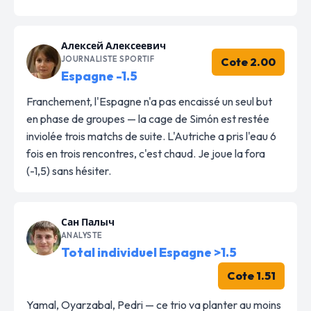
Алексей Алексеевич
JOURNALISTE SPORTIF
Cote 2.00
Espagne -1.5
Franchement, l'Espagne n'a pas encaissé un seul but
en phase de groupes — la cage de Simón est restée
inviolée trois matchs de suite. L'Autriche a pris l'eau 6
fois en trois rencontres, c'est chaud. Je joue la fora
(-1,5) sans hésiter.
Сан Палыч
ANALYSTE
Total individuel Espagne >1.5
Cote 1.51
Yamal, Oyarzabal, Pedri — ce trio va planter au moins