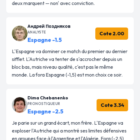
deux marquent — non' avec conviction.
Андрей Поздняков
ANALYSTE
Cote 2.00
Espagne -1.5
L'Espagne va dominer ce match du premier au dernier
sifflet. L'Autriche va tenter de s'accrocher depuis un
bloc bas, mais niveau qualité, c'est pas le même
monde. La fora Espagne (-1,5) est mon choix ce soir.
Dima Chebanenko
PRONOSTIQUEUR
Cote 3.34
Espagne -2.5
Je parie sur un grand écart, mon frère. L'Espagne va
exploser l'Autriche qui a montré ses limites défensives
en groupes face à l'Argentine et l'Algérie. Fora (-2,5)