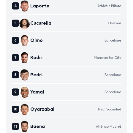
Laporte
Athletic Bilbao
Cucurella
Chelsea
Olmo
Barcelone
Rodri
Manchester City
Pedri
Barcelone
Yamal
Barcelone
Oyarzabal
Real Sociedad
Baena
Atlético Madrid