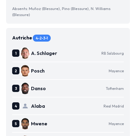
Absents: Muñoz (Blessure), Pino (Blessure), N. Williams
(Blessure)
Autriche
4-2-3-1
A. Schlager
RB Salzbourg
Posch
Mayence
Danso
Tottenham
Alaba
Real Madrid
Mwene
Mayence