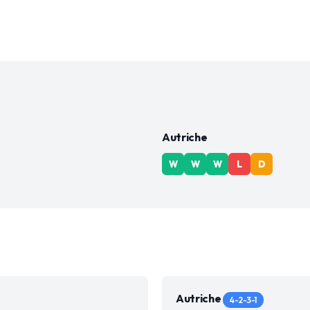
Autriche
W
W
W
L
D
Autriche
4-2-3-1