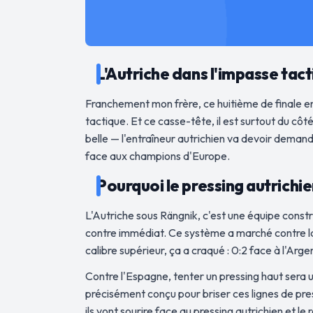
L'Autriche dans l'impasse tacti
Franchement mon frère, ce huitième de finale en
tactique. Et ce casse-tête, il est surtout du cô
belle — l'entraîneur autrichien va devoir demande
face aux champions d'Europe.
Pourquoi le pressing autrichi
L'Autriche sous Rängnik, c'est une équipe constru
contre immédiat. Ce système a marché contre la J
calibre supérieur, ça a craqué : 0:2 face à l'Arge
Contre l'Espagne, tenter un pressing haut sera 
précisément conçu pour briser ces lignes de pres
ils vont sourire face au pressing autrichien et 