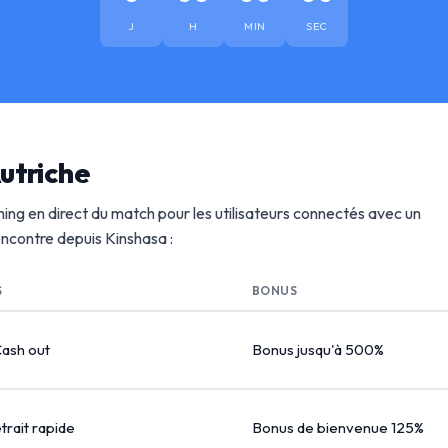
J
H
MIN
SEC
utriche
ing en direct du match pour les utilisateurs connectés avec un
rencontre depuis Kinshasa :
S
BONUS
Cash out
Bonus jusqu'à 500%
etrait rapide
Bonus de bienvenue 125%