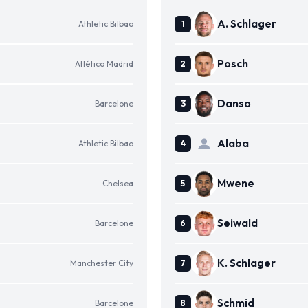
A. Schlager
Athletic Bilbao
Posch
Atlético Madrid
Danso
Barcelone
Alaba
Athletic Bilbao
Mwene
Chelsea
Seiwald
Barcelone
K. Schlager
Manchester City
Schmid
Barcelone