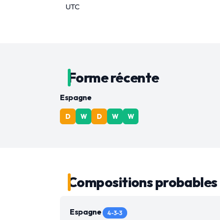
UTC
Forme récente
Espagne
D
W
D
W
W
Compositions probables
Espagne
4-3-3