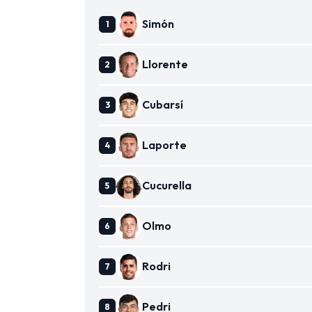
Simón
Llorente
Cubarsí
Laporte
Cucurella
Olmo
Rodri
Pedri