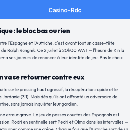
que : le bloc bas ou rien
tre l'Espagne et l'Autriche, c'est avant tout un casse-tête
té de Ralph Rängnik. Ce 2 juillet à 20h00 WAT — l'heure de Kin la
r à ses joueurs de renoncer à leur identité de jeu. Pas le choix
en va se retourner contre eux
ite sur le pressing haut agressif, la récupération rapide et le
ordanie (3:1). Mais dès qu'ils ont affronté un adversaire de
ntine, sans jamais inquiéter leur gardien.
une erreur grave. Le jeu de passes courtes des Espagnols est
sion. Rodri en sentinelle sert Pedri et Olmo dans les intervalles —
le retourner comme une crêpe. Chaque fois que l'Autriche sort de sa