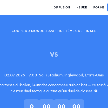
DIFFUSION
HEURE
FORME
COUPE DU MONDE 2026 · HUITIÈMES DE FINALE
VS
02.07.2026 · 19:00 · SoFi Stadium, Inglewood, États-Unis
aîtresse du ballon, l'Autriche condamnée au bloc bas — ce soir 
c'est un duel tactique autant qu'un duel de classes. ⚽
0
00
00
00