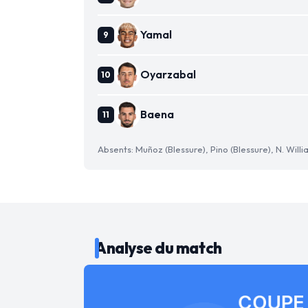
Yamal
Oyarzabal
Baena
Absents: Muñoz (Blessure), Pino (Blessure), N. Willi
Analyse du match