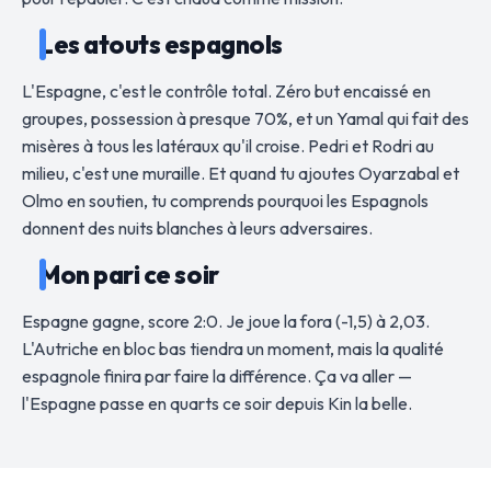
Les atouts espagnols
L'Espagne, c'est le contrôle total. Zéro but encaissé en
groupes, possession à presque 70%, et un Yamal qui fait des
misères à tous les latéraux qu'il croise. Pedri et Rodri au
milieu, c'est une muraille. Et quand tu ajoutes Oyarzabal et
Olmo en soutien, tu comprends pourquoi les Espagnols
donnent des nuits blanches à leurs adversaires.
Mon pari ce soir
Espagne gagne, score 2:0. Je joue la fora (-1,5) à 2,03.
L'Autriche en bloc bas tiendra un moment, mais la qualité
espagnole finira par faire la différence. Ça va aller —
l'Espagne passe en quarts ce soir depuis Kin la belle.