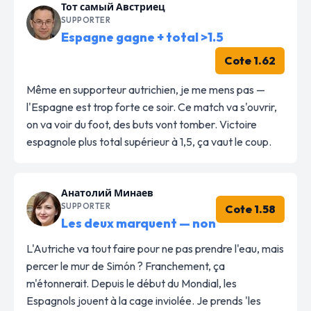
Тот самый Австриец
SUPPORTER
Espagne gagne + total >1.5
Cote 1.62
Même en supporteur autrichien, je me mens pas —
l'Espagne est trop forte ce soir. Ce match va s'ouvrir,
on va voir du foot, des buts vont tomber. Victoire
espagnole plus total supérieur à 1,5, ça vaut le coup.
Анатолий Минаев
SUPPORTER
Cote 1.58
Les deux marquent — non
L'Autriche va tout faire pour ne pas prendre l'eau, mais
percer le mur de Simón ? Franchement, ça
m'étonnerait. Depuis le début du Mondial, les
Espagnols jouent à la cage inviolée. Je prends 'les