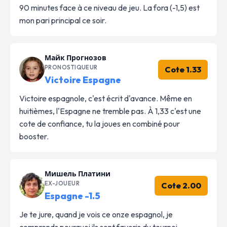
90 minutes face à ce niveau de jeu. La fora (-1,5) est
mon pari principal ce soir.
Майк Прогнозов
PRONOSTIQUEUR
Cote 1.33
Victoire Espagne
Victoire espagnole, c'est écrit d'avance. Même en
huitièmes, l'Espagne ne tremble pas. À 1,33 c'est une
cote de confiance, tu la joues en combiné pour
booster.
Мишель Платини
EX-JOUEUR
Cote 2.00
Espagne -1.5
Je te jure, quand je vois ce onze espagnol, je
comprends pourquoi ils sont favoris du tournoi.