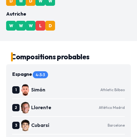
D
W
D
W
W
Autriche
W
W
W
L
D
Compositions probables
Espagne
4-3-3
Simón
Athletic Bilbao
Llorente
Atlético Madrid
Cubarsí
Barcelone