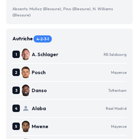
Absents: Muñoz (Blessure), Pino (Blessure), N. Williams
(Blessure)
Autriche
4-2-3-1
A. Schlager
RB Salzbourg
Posch
Mayence
Danso
Tottenham
Alaba
Real Madrid
Mwene
Mayence