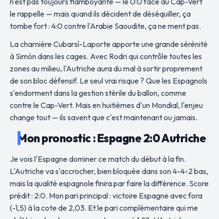
n'est pas toujours flamboyante — le 0:0 face au Cap-Vert
le rappelle — mais quand ils décident de déséquiller, ça
tombe fort : 4:0 contre l'Arabie Saoudite, ça ne ment pas.
La charnière Cubarsí-Laporte apporte une grande sérénité
à Simón dans les cages. Avec Rodri qui contrôle toutes les
zones au milieu, l'Autriche aura du mal à sortir proprement
de son bloc défensif. Le seul vrai risque ? Que les Espagnols
s'endorment dans la gestion stérile du ballon, comme
contre le Cap-Vert. Mais en huitièmes d'un Mondial, l'enjeu
change tout — ils savent que c'est maintenant ou jamais.
Mon pronostic : Espagne 2:0 Autriche
Je vois l'Espagne dominer ce match du début à la fin.
L'Autriche va s'accrocher, bien bloquée dans son 4-4-2 bas,
mais la qualité espagnole finira par faire la différence. Score
prédit : 2:0. Mon pari principal : victoire Espagne avec fora
(-1,5) à la cote de 2,03. Et le pari complémentaire qui me