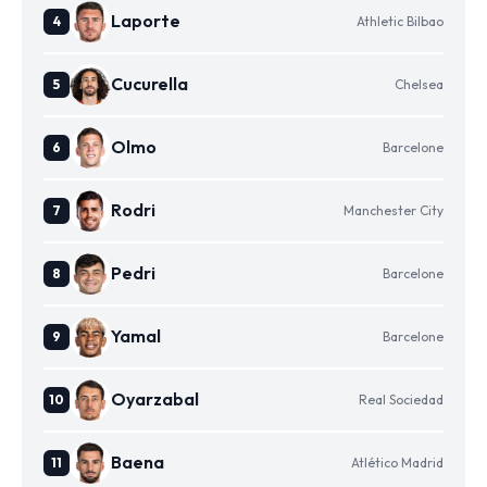
Laporte
Athletic Bilbao
Cucurella
Chelsea
Olmo
Barcelone
Rodri
Manchester City
Pedri
Barcelone
Yamal
Barcelone
Oyarzabal
Real Sociedad
Baena
Atlético Madrid