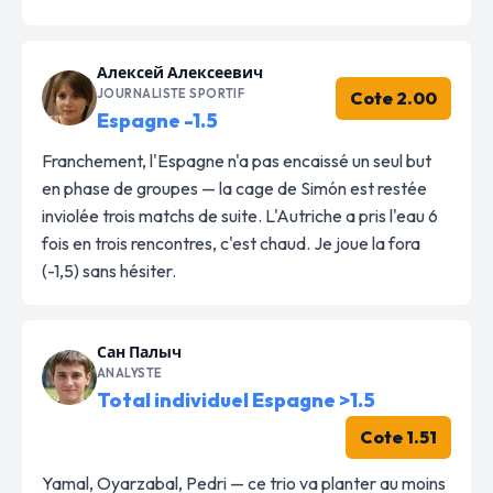
Алексей Алексеевич
JOURNALISTE SPORTIF
Cote 2.00
Espagne -1.5
Franchement, l'Espagne n'a pas encaissé un seul but
en phase de groupes — la cage de Simón est restée
inviolée trois matchs de suite. L'Autriche a pris l'eau 6
fois en trois rencontres, c'est chaud. Je joue la fora
(-1,5) sans hésiter.
Сан Палыч
ANALYSTE
Total individuel Espagne >1.5
Cote 1.51
Yamal, Oyarzabal, Pedri — ce trio va planter au moins