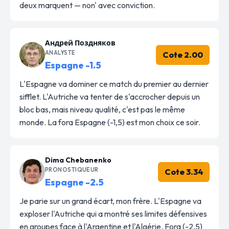
deux marquent — non' avec conviction.
Андрей Поздняков
ANALYSTE
Cote 2.00
Espagne -1.5
L'Espagne va dominer ce match du premier au dernier
sifflet. L'Autriche va tenter de s'accrocher depuis un
bloc bas, mais niveau qualité, c'est pas le même
monde. La fora Espagne (-1,5) est mon choix ce soir.
Dima Chebanenko
PRONOSTIQUEUR
Cote 3.34
Espagne -2.5
Je parie sur un grand écart, mon frère. L'Espagne va
exploser l'Autriche qui a montré ses limites défensives
en groupes face à l'Argentine et l'Algérie. Fora (-2,5)