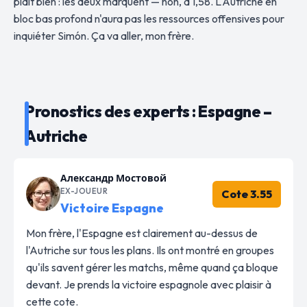
plaît bien : les deux marquent — non, à 1,58. L'Autriche en
bloc bas profond n'aura pas les ressources offensives pour
inquiéter Simón. Ça va aller, mon frère.
Pronostics des experts : Espagne –
Autriche
Александр Мостовой
EX-JOUEUR
Cote 3.55
Victoire Espagne
Mon frère, l'Espagne est clairement au-dessus de
l'Autriche sur tous les plans. Ils ont montré en groupes
qu'ils savent gérer les matchs, même quand ça bloque
devant. Je prends la victoire espagnole avec plaisir à
cette cote.