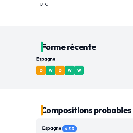
UTC
Forme récente
Espagne
D
W
D
W
W
Compositions probables
Espagne
4-3-3