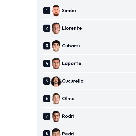
Simón
Llorente
Cubarsí
Laporte
Cucurella
Olmo
Rodri
Pedri