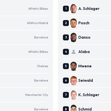
A. Schlager
Athletic Bilbao
Posch
Atlético Madrid
Danso
Barcelone
Alaba
Athletic Bilbao
Mwene
Chelsea
Seiwald
Barcelone
K. Schlager
Manchester City
Schmid
Barcelone