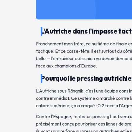
L'Autriche dans l'impasse tacti
Franchement mon frère, ce huitième de finale en
tactique. Et ce casse-tête, il est surtout du cô
belle — l'entraîneur autrichien va devoir demande
face aux champions d'Europe.
Pourquoi le pressing autrichi
L'Autriche sous Rängnik, c'est une équipe constru
contre immédiat. Ce système a marché contre la J
calibre supérieur, ça a craqué : 0:2 face à l'Arge
Contre l'Espagne, tenter un pressing haut sera 
précisément conçu pour briser ces lignes de pres
ils vont sourire face au pressing autrichien et 