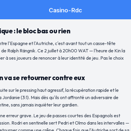
que : le bloc bas ou rien
tre l'Espagne et l'Autriche, c'est avant tout un casse-tête
té de Ralph Rängnik. Ce 2 juillet à 20h00 WAT — l'heure de Kin la
r à ses joueurs de renoncer à leur identité de jeu. Pas le choix
en va se retourner contre eux
ite sur le pressing haut agressif, la récupération rapide et le
ordanie (3:1). Mais dès qu'ils ont affronté un adversaire de
ntine, sans jamais inquiéter leur gardien.
une erreur grave. Le jeu de passes courtes des Espagnols est
sion. Rodri en sentinelle sert Pedri et Olmo dans les intervalles —
le retourner comme une crêpe. Chaque fois que l'Autriche sort de sa