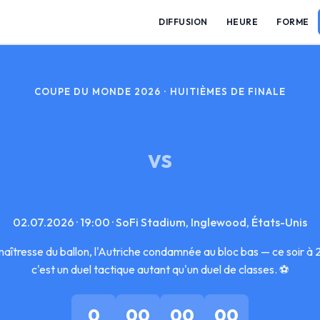
DIFFUSION
HEURE
FORME
COUPE DU MONDE 2026 · HUITIÈMES DE FINALE
VS
02.07.2026 · 19:00 · SoFi Stadium, Inglewood, États-Unis
aîtresse du ballon, l'Autriche condamnée au bloc bas — ce soir 
c'est un duel tactique autant qu'un duel de classes. ⚽
0
00
00
00