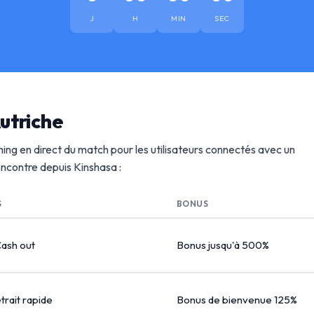
J
H
MIN
SEC
utriche
ing en direct du match pour les utilisateurs connectés avec un
rencontre depuis Kinshasa :
S
BONUS
Cash out
Bonus jusqu'à 500%
etrait rapide
Bonus de bienvenue 125%