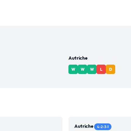
Autriche
W
W
W
L
D
Autriche
4-2-3-1