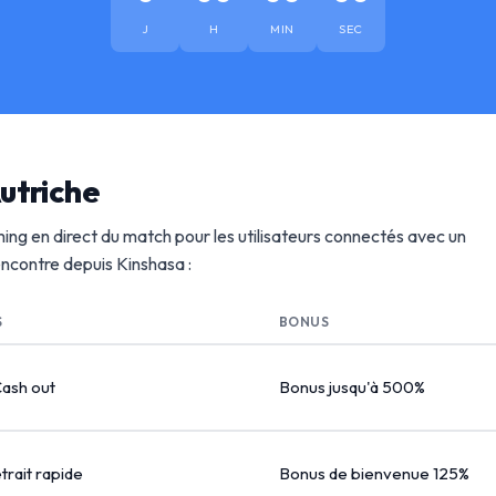
J
H
MIN
SEC
utriche
ing en direct du match pour les utilisateurs connectés avec un
rencontre depuis Kinshasa :
S
BONUS
Cash out
Bonus jusqu'à 500%
etrait rapide
Bonus de bienvenue 125%