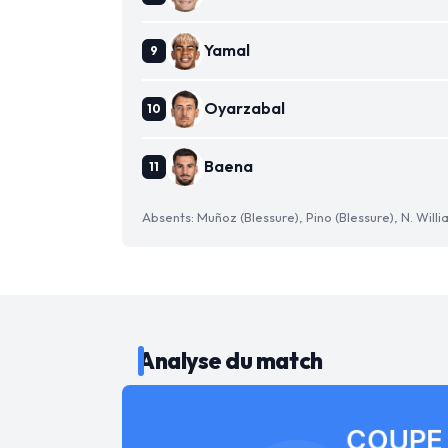
Yamal
Oyarzabal
Baena
Absents: Muñoz (Blessure), Pino (Blessure), N. Willi
Analyse du match