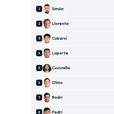
Simón
Llorente
Cubarsí
Laporte
Cucurella
Olmo
Rodri
Pedri