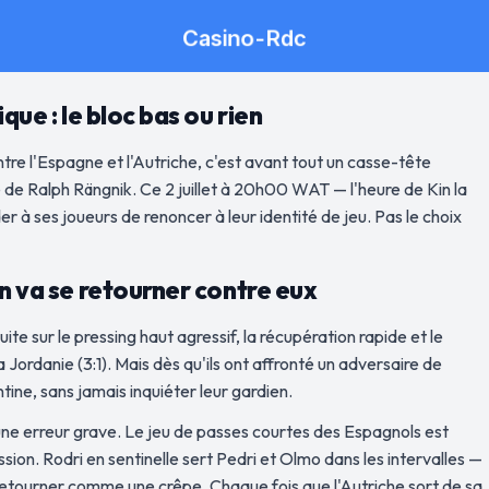
que : le bloc bas ou rien
tre l'Espagne et l'Autriche, c'est avant tout un casse-tête
té de Ralph Rängnik. Ce 2 juillet à 20h00 WAT — l'heure de Kin la
r à ses joueurs de renoncer à leur identité de jeu. Pas le choix
en va se retourner contre eux
ite sur le pressing haut agressif, la récupération rapide et le
ordanie (3:1). Mais dès qu'ils ont affronté un adversaire de
ntine, sans jamais inquiéter leur gardien.
une erreur grave. Le jeu de passes courtes des Espagnols est
sion. Rodri en sentinelle sert Pedri et Olmo dans les intervalles —
le retourner comme une crêpe. Chaque fois que l'Autriche sort de sa