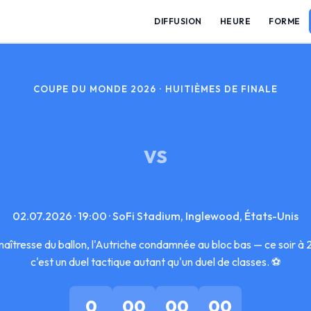
DIFFUSION
HEURE
FORME
COUPE DU MONDE 2026 · HUITIÈMES DE FINALE
VS
02.07.2026 · 19:00 · SoFi Stadium, Inglewood, États-Unis
aîtresse du ballon, l'Autriche condamnée au bloc bas — ce soir 
c'est un duel tactique autant qu'un duel de classes. ⚽
0
00
00
00