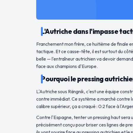
L'Autriche dans l'impasse tacti
Franchement mon frère, ce huitième de finale en
tactique. Et ce casse-tête, il est surtout du cô
belle — l'entraîneur autrichien va devoir demande
face aux champions d'Europe.
Pourquoi le pressing autrichi
L'Autriche sous Rängnik, c'est une équipe constru
contre immédiat. Ce système a marché contre la J
calibre supérieur, ça a craqué : 0:2 face à l'Arge
Contre l'Espagne, tenter un pressing haut sera 
précisément conçu pour briser ces lignes de pres
ils vont sourire face au pressing autrichien et 