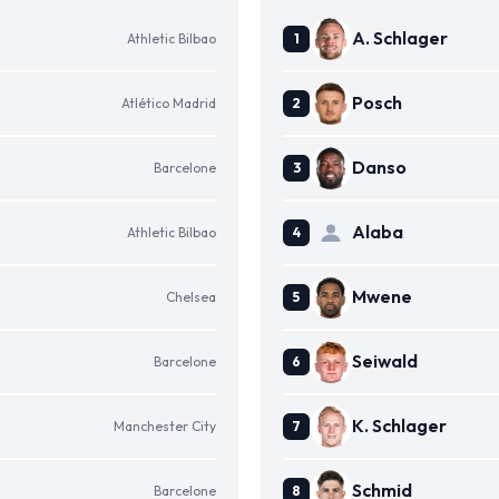
A. Schlager
Athletic Bilbao
Posch
Atlético Madrid
Danso
Barcelone
Alaba
Athletic Bilbao
Mwene
Chelsea
Seiwald
Barcelone
K. Schlager
Manchester City
Schmid
Barcelone