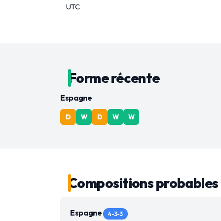
UTC
Forme récente
Espagne
D
W
D
W
W
Compositions probables
Espagne
4-3-3