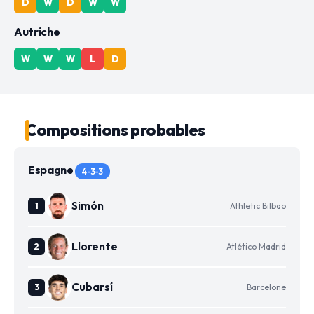
D
W
D
W
W
Autriche
W
W
W
L
D
Compositions probables
Espagne
4-3-3
Simón
Athletic Bilbao
Llorente
Atlético Madrid
Cubarsí
Barcelone