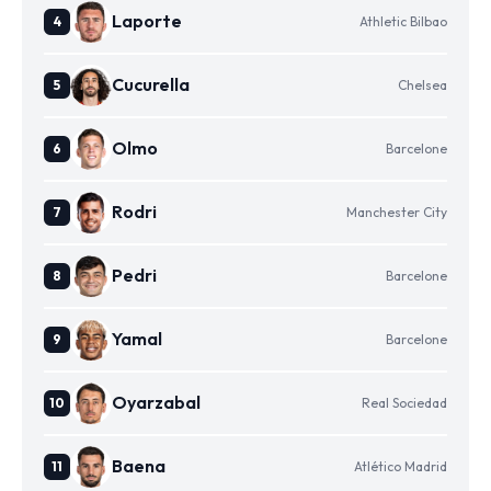
Laporte
Athletic Bilbao
Cucurella
Chelsea
Olmo
Barcelone
Rodri
Manchester City
Pedri
Barcelone
Yamal
Barcelone
Oyarzabal
Real Sociedad
Baena
Atlético Madrid