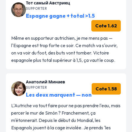
Тот самый Австриец
SUPPORTER
Espagne gagne + total >1.5
Cote 1.62
Même en supporteur autrichien, je me mens pas —
l'Espagne est trop forte ce soir. Ce match va s'ouvrir,
on va voir du foot, des buts vont tomber. Victoire
espagnole plus total supérieur à 1,5, ça vaut le coup.
Анатолий Минаев
SUPPORTER
Cote 1.58
Les deux marquent — non
L'Autriche va tout faire pour ne pas prendre l'eau, mais
percer le mur de Simón ? Franchement, ça
m'étonnerait. Depuis le début du Mondial, les
Espagnols jouent à la cage inviolée. Je prends 'les