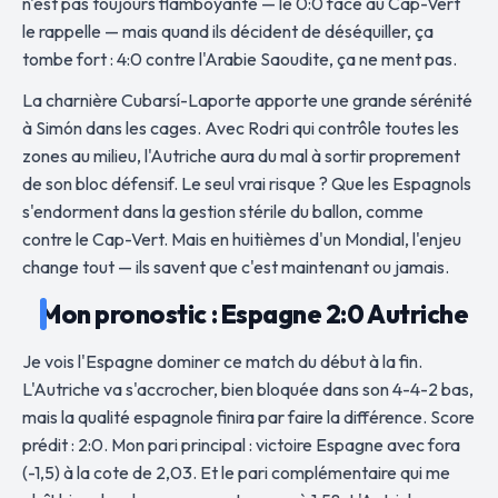
n'est pas toujours flamboyante — le 0:0 face au Cap-Vert
le rappelle — mais quand ils décident de déséquiller, ça
tombe fort : 4:0 contre l'Arabie Saoudite, ça ne ment pas.
La charnière Cubarsí-Laporte apporte une grande sérénité
à Simón dans les cages. Avec Rodri qui contrôle toutes les
zones au milieu, l'Autriche aura du mal à sortir proprement
de son bloc défensif. Le seul vrai risque ? Que les Espagnols
s'endorment dans la gestion stérile du ballon, comme
contre le Cap-Vert. Mais en huitièmes d'un Mondial, l'enjeu
change tout — ils savent que c'est maintenant ou jamais.
Mon pronostic : Espagne 2:0 Autriche
Je vois l'Espagne dominer ce match du début à la fin.
L'Autriche va s'accrocher, bien bloquée dans son 4-4-2 bas,
mais la qualité espagnole finira par faire la différence. Score
prédit : 2:0. Mon pari principal : victoire Espagne avec fora
(-1,5) à la cote de 2,03. Et le pari complémentaire qui me