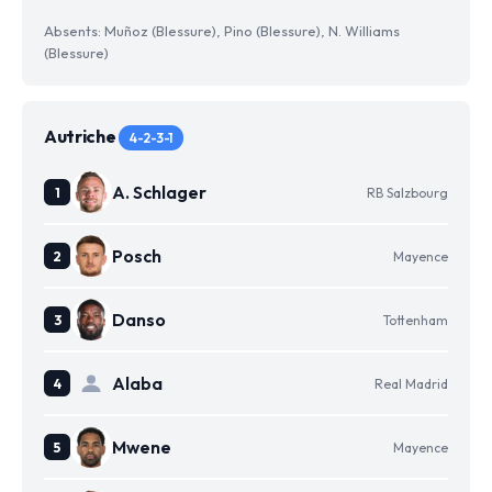
Absents: Muñoz (Blessure), Pino (Blessure), N. Williams
(Blessure)
Autriche
4-2-3-1
A. Schlager
RB Salzbourg
Posch
Mayence
Danso
Tottenham
Alaba
Real Madrid
Mwene
Mayence