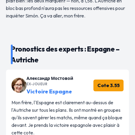
plaît bien : les deux marquent — non, à 1,58. L'Autriche en
bloc bas profond n'aura pas les ressources offensives pour
inquiéter Simón. Ça va aller, mon frère.
Pronostics des experts : Espagne –
Autriche
Александр Мостовой
EX-JOUEUR
Cote 3.55
Victoire Espagne
Mon frère, l'Espagne est clairement au-dessus de
l'Autriche sur tous les plans. Ils ont montré en groupes
qu'ils savent gérer les matchs, même quand ça bloque
devant. Je prends la victoire espagnole avec plaisir à
cette cote.