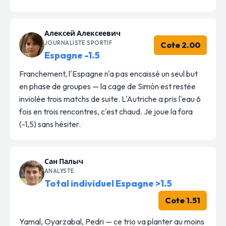
Алексей Алексеевич
JOURNALISTE SPORTIF
Cote 2.00
Espagne -1.5
Franchement, l'Espagne n'a pas encaissé un seul but
en phase de groupes — la cage de Simón est restée
inviolée trois matchs de suite. L'Autriche a pris l'eau 6
fois en trois rencontres, c'est chaud. Je joue la fora
(-1,5) sans hésiter.
Сан Палыч
ANALYSTE
Total individuel Espagne >1.5
Cote 1.51
Yamal, Oyarzabal, Pedri — ce trio va planter au moins