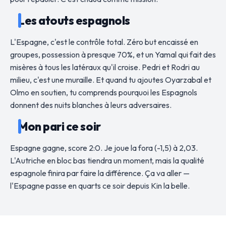
Les atouts espagnols
L'Espagne, c'est le contrôle total. Zéro but encaissé en
groupes, possession à presque 70%, et un Yamal qui fait des
misères à tous les latéraux qu'il croise. Pedri et Rodri au
milieu, c'est une muraille. Et quand tu ajoutes Oyarzabal et
Olmo en soutien, tu comprends pourquoi les Espagnols
donnent des nuits blanches à leurs adversaires.
Mon pari ce soir
Espagne gagne, score 2:0. Je joue la fora (-1,5) à 2,03.
L'Autriche en bloc bas tiendra un moment, mais la qualité
espagnole finira par faire la différence. Ça va aller —
l'Espagne passe en quarts ce soir depuis Kin la belle.