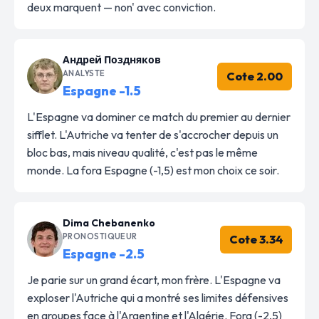
deux marquent — non' avec conviction.
Андрей Поздняков
ANALYSTE
Cote 2.00
Espagne -1.5
L'Espagne va dominer ce match du premier au dernier
sifflet. L'Autriche va tenter de s'accrocher depuis un
bloc bas, mais niveau qualité, c'est pas le même
monde. La fora Espagne (-1,5) est mon choix ce soir.
Dima Chebanenko
PRONOSTIQUEUR
Cote 3.34
Espagne -2.5
Je parie sur un grand écart, mon frère. L'Espagne va
exploser l'Autriche qui a montré ses limites défensives
en groupes face à l'Argentine et l'Algérie. Fora (-2,5)