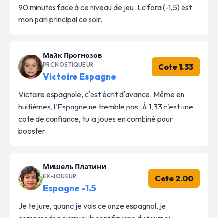
90 minutes face à ce niveau de jeu. La fora (-1,5) est
mon pari principal ce soir.
Майк Прогнозов
PRONOSTIQUEUR
Cote 1.33
Victoire Espagne
Victoire espagnole, c'est écrit d'avance. Même en
huitièmes, l'Espagne ne tremble pas. À 1,33 c'est une
cote de confiance, tu la joues en combiné pour
booster.
Мишель Платини
EX-JOUEUR
Cote 2.00
Espagne -1.5
Je te jure, quand je vois ce onze espagnol, je
comprends pourquoi ils sont favoris du tournoi.