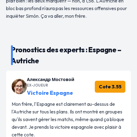
plaît bien : les deux marquent — non, à 1,58. L'Autriche en
bloc bas profond n'aura pas les ressources offensives pour
inquiéter Simón. Ça va aller, mon frère.
Pronostics des experts : Espagne –
Autriche
Александр Мостовой
EX-JOUEUR
Cote 3.55
Victoire Espagne
Mon frère, l'Espagne est clairement au-dessus de
l'Autriche sur tous les plans. Ils ont montré en groupes
qu'ils savent gérer les matchs, même quand ça bloque
devant. Je prends la victoire espagnole avec plaisir à
cette cote.