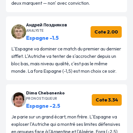
deux marquent — non' avec conviction.
Андрей Поздняков
ANALYSTE
Cote 2.00
Espagne -1.5
L'Espagne va dominer ce match du premier au dernier
sifflet. L'Autriche va tenter de s'accrocher depuis un
bloc bas, mais niveau qualité, c'est pas le même
monde. La fora Espagne (-1,5) est mon choix ce soir.
Dima Chebanenko
PRONOSTIQUEUR
Cote 3.34
Espagne -2.5
Je parie sur un grand écart, mon frère. L'Espagne va
exploser l'Autriche qui a montré ses limites défensives
en groupes face à l'Argentine et l'Algérie. Fora (-2,5)