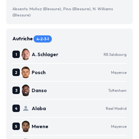
Absents: Muñoz (Blessure), Pino (Blessure), N. Williams
(Blessure)
Autriche
4-2-3-1
A. Schlager
RB Salzbourg
Posch
Mayence
Danso
Tottenham
Alaba
Real Madrid
Mwene
Mayence