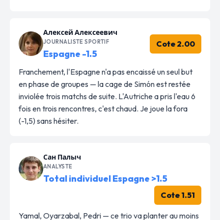
Алексей Алексеевич
JOURNALISTE SPORTIF
Cote 2.00
Espagne -1.5
Franchement, l'Espagne n'a pas encaissé un seul but
en phase de groupes — la cage de Simón est restée
inviolée trois matchs de suite. L'Autriche a pris l'eau 6
fois en trois rencontres, c'est chaud. Je joue la fora
(-1,5) sans hésiter.
Сан Палыч
ANALYSTE
Total individuel Espagne >1.5
Cote 1.51
Yamal, Oyarzabal, Pedri — ce trio va planter au moins