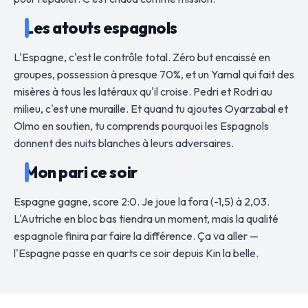
Les atouts espagnols
L'Espagne, c'est le contrôle total. Zéro but encaissé en
groupes, possession à presque 70%, et un Yamal qui fait des
misères à tous les latéraux qu'il croise. Pedri et Rodri au
milieu, c'est une muraille. Et quand tu ajoutes Oyarzabal et
Olmo en soutien, tu comprends pourquoi les Espagnols
donnent des nuits blanches à leurs adversaires.
Mon pari ce soir
Espagne gagne, score 2:0. Je joue la fora (-1,5) à 2,03.
L'Autriche en bloc bas tiendra un moment, mais la qualité
espagnole finira par faire la différence. Ça va aller —
l'Espagne passe en quarts ce soir depuis Kin la belle.