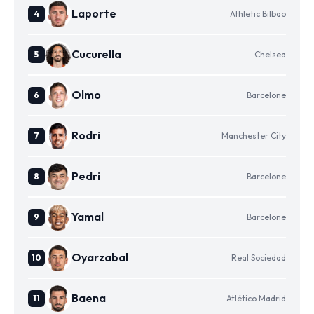
Laporte
Athletic Bilbao
Cucurella
Chelsea
Olmo
Barcelone
Rodri
Manchester City
Pedri
Barcelone
Yamal
Barcelone
Oyarzabal
Real Sociedad
Baena
Atlético Madrid