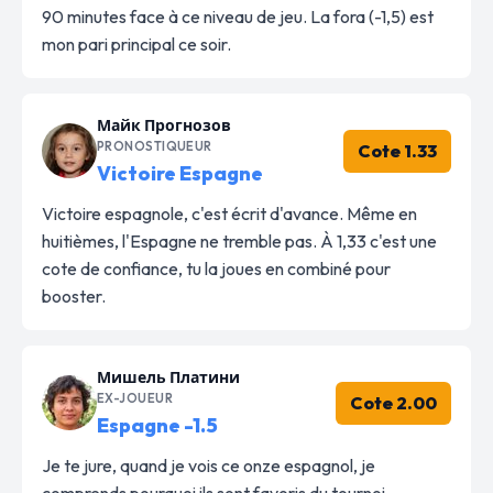
90 minutes face à ce niveau de jeu. La fora (-1,5) est
mon pari principal ce soir.
Майк Прогнозов
PRONOSTIQUEUR
Cote 1.33
Victoire Espagne
Victoire espagnole, c'est écrit d'avance. Même en
huitièmes, l'Espagne ne tremble pas. À 1,33 c'est une
cote de confiance, tu la joues en combiné pour
booster.
Мишель Платини
EX-JOUEUR
Cote 2.00
Espagne -1.5
Je te jure, quand je vois ce onze espagnol, je
comprends pourquoi ils sont favoris du tournoi.