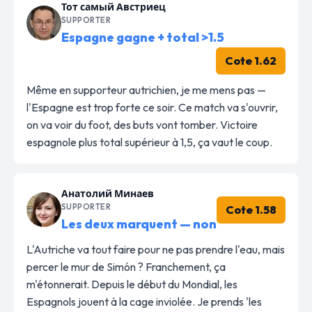
Тот самый Австриец
SUPPORTER
Espagne gagne + total >1.5
Cote 1.62
Même en supporteur autrichien, je me mens pas —
l'Espagne est trop forte ce soir. Ce match va s'ouvrir,
on va voir du foot, des buts vont tomber. Victoire
espagnole plus total supérieur à 1,5, ça vaut le coup.
Анатолий Минаев
SUPPORTER
Cote 1.58
Les deux marquent — non
L'Autriche va tout faire pour ne pas prendre l'eau, mais
percer le mur de Simón ? Franchement, ça
m'étonnerait. Depuis le début du Mondial, les
Espagnols jouent à la cage inviolée. Je prends 'les