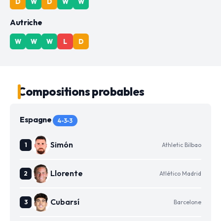
D
W
D
W
W
Autriche
W
W
W
L
D
Compositions probables
Espagne
4-3-3
Simón
Athletic Bilbao
Llorente
Atlético Madrid
Cubarsí
Barcelone