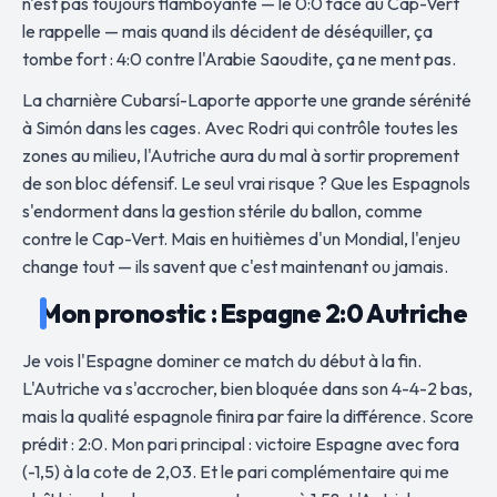
n'est pas toujours flamboyante — le 0:0 face au Cap-Vert
le rappelle — mais quand ils décident de déséquiller, ça
tombe fort : 4:0 contre l'Arabie Saoudite, ça ne ment pas.
La charnière Cubarsí-Laporte apporte une grande sérénité
à Simón dans les cages. Avec Rodri qui contrôle toutes les
zones au milieu, l'Autriche aura du mal à sortir proprement
de son bloc défensif. Le seul vrai risque ? Que les Espagnols
s'endorment dans la gestion stérile du ballon, comme
contre le Cap-Vert. Mais en huitièmes d'un Mondial, l'enjeu
change tout — ils savent que c'est maintenant ou jamais.
Mon pronostic : Espagne 2:0 Autriche
Je vois l'Espagne dominer ce match du début à la fin.
L'Autriche va s'accrocher, bien bloquée dans son 4-4-2 bas,
mais la qualité espagnole finira par faire la différence. Score
prédit : 2:0. Mon pari principal : victoire Espagne avec fora
(-1,5) à la cote de 2,03. Et le pari complémentaire qui me