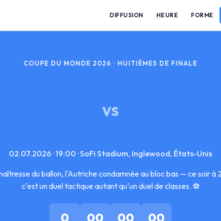
DIFFUSION
HEURE
FORME
COUPE DU MONDE 2026 · HUITIÈMES DE FINALE
VS
02.07.2026 · 19:00 · SoFi Stadium, Inglewood, États-Unis
aîtresse du ballon, l'Autriche condamnée au bloc bas — ce soir 
c'est un duel tactique autant qu'un duel de classes. ⚽
0
00
00
00