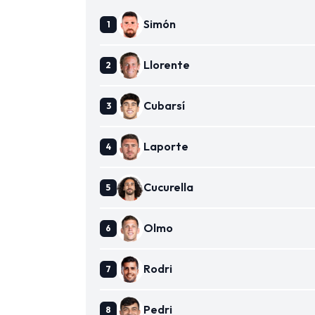
Simón
Llorente
Cubarsí
Laporte
Cucurella
Olmo
Rodri
Pedri