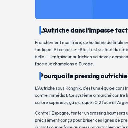
L'Autriche dans l'impasse tacti
Franchement mon frère, ce huitième de finale en
tactique. Et ce casse-tête, il est surtout du cô
belle — l'entraîneur autrichien va devoir demande
face aux champions d'Europe.
Pourquoi le pressing autrichi
L'Autriche sous Rängnik, c'est une équipe constru
contre immédiat. Ce système a marché contre la J
calibre supérieur, ça a craqué : 0:2 face à l'Arge
Contre l'Espagne, tenter un pressing haut sera 
précisément conçu pour briser ces lignes de pres
ils vont sourire face au pressing autrichien et 