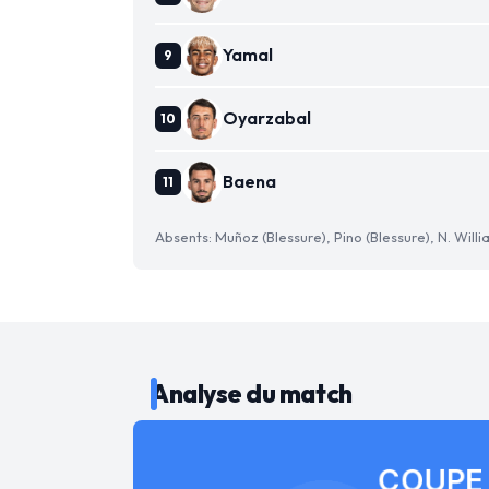
Yamal
Oyarzabal
Baena
Absents: Muñoz (Blessure), Pino (Blessure), N. Willi
Analyse du match