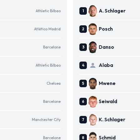
A. Schlager
Athletic Bilbao
Posch
Atlético Madrid
Danso
Barcelone
Alaba
Athletic Bilbao
Mwene
Chelsea
Seiwald
Barcelone
K. Schlager
Manchester City
Schmid
Barcelone