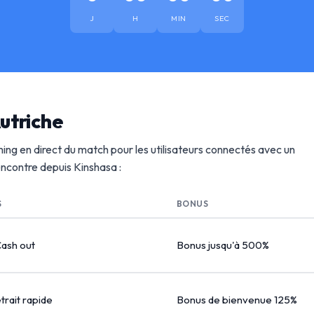
J
H
MIN
SEC
utriche
ing en direct du match pour les utilisateurs connectés avec un
rencontre depuis Kinshasa :
S
BONUS
Cash out
Bonus jusqu'à 500%
etrait rapide
Bonus de bienvenue 125%