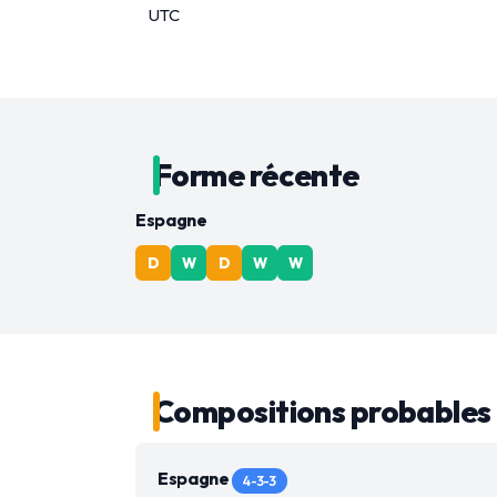
UTC
Forme récente
Espagne
D
W
D
W
W
Compositions probables
Espagne
4-3-3