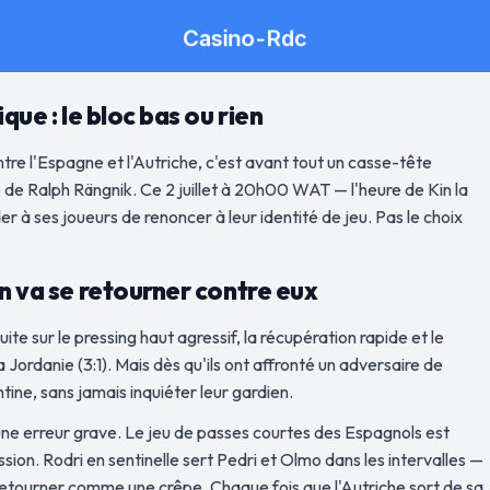
que : le bloc bas ou rien
tre l'Espagne et l'Autriche, c'est avant tout un casse-tête
té de Ralph Rängnik. Ce 2 juillet à 20h00 WAT — l'heure de Kin la
r à ses joueurs de renoncer à leur identité de jeu. Pas le choix
en va se retourner contre eux
ite sur le pressing haut agressif, la récupération rapide et le
ordanie (3:1). Mais dès qu'ils ont affronté un adversaire de
ntine, sans jamais inquiéter leur gardien.
une erreur grave. Le jeu de passes courtes des Espagnols est
sion. Rodri en sentinelle sert Pedri et Olmo dans les intervalles —
le retourner comme une crêpe. Chaque fois que l'Autriche sort de sa