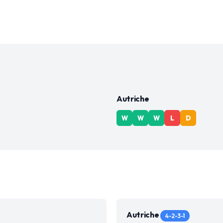
Autriche
W
W
W
L
D
Autriche
4-2-3-1