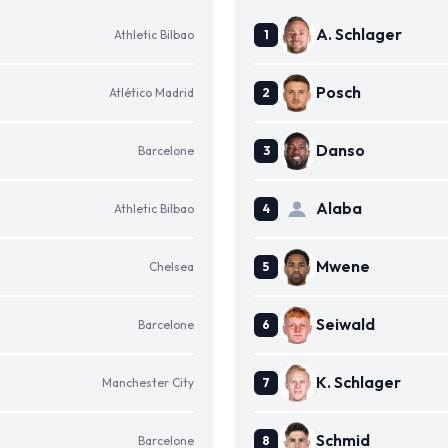
A. Schlager
Athletic Bilbao
Posch
Atlético Madrid
Danso
Barcelone
Alaba
Athletic Bilbao
Mwene
Chelsea
Seiwald
Barcelone
K. Schlager
Manchester City
Schmid
Barcelone