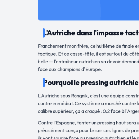
L'Autriche dans l'impasse tacti
Franchement mon frère, ce huitième de finale en
tactique. Et ce casse-tête, il est surtout du cô
belle — l'entraîneur autrichien va devoir demande
face aux champions d'Europe.
Pourquoi le pressing autrichi
L'Autriche sous Rängnik, c'est une équipe constru
contre immédiat. Ce système a marché contre la J
calibre supérieur, ça a craqué : 0:2 face à l'Arge
Contre l'Espagne, tenter un pressing haut sera 
précisément conçu pour briser ces lignes de pres
ils vont sourire face au pressing autrichien et 