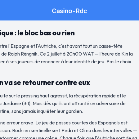
que : le bloc bas ou rien
tre l'Espagne et l'Autriche, c'est avant tout un casse-tête
té de Ralph Rängnik. Ce 2 juillet à 20h00 WAT — l'heure de Kin la
r à ses joueurs de renoncer à leur identité de jeu. Pas le choix
en va se retourner contre eux
ite sur le pressing haut agressif, la récupération rapide et le
ordanie (3:1). Mais dès qu'ils ont affronté un adversaire de
ntine, sans jamais inquiéter leur gardien.
une erreur grave. Le jeu de passes courtes des Espagnols est
sion. Rodri en sentinelle sert Pedri et Olmo dans les intervalles —
le retourner comme une crêpe. Chaque fois que l'Autriche sort de sa