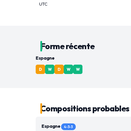
UTC
Forme récente
Espagne
D
W
D
W
W
Compositions probables
Espagne
4-3-3