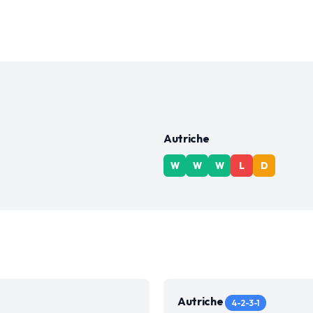
Autriche
W
W
W
L
D
Autriche
4-2-3-1