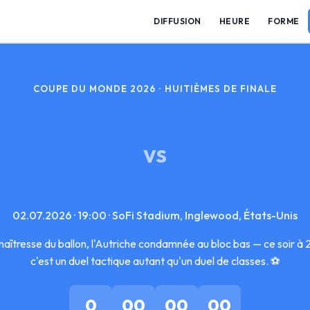
DIFFUSION
HEURE
FORME
COUPE DU MONDE 2026 · HUITIÈMES DE FINALE
VS
02.07.2026 · 19:00 · SoFi Stadium, Inglewood, États-Unis
aîtresse du ballon, l'Autriche condamnée au bloc bas — ce soir 
c'est un duel tactique autant qu'un duel de classes. ⚽
0
00
00
00