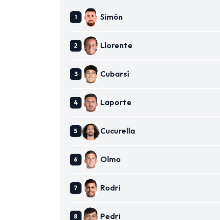
Simón
Llorente
Cubarsí
Laporte
Cucurella
Olmo
Rodri
Pedri