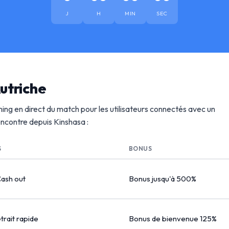
J
H
MIN
SEC
utriche
ing en direct du match pour les utilisateurs connectés avec un
rencontre depuis Kinshasa :
S
BONUS
Cash out
Bonus jusqu'à 500%
etrait rapide
Bonus de bienvenue 125%