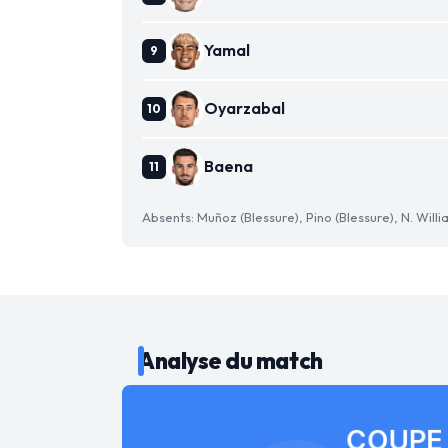
Yamal
Oyarzabal
Baena
Absents: Muñoz (Blessure), Pino (Blessure), N. Willi
Analyse du match