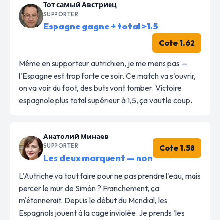
Тот самый Австриец
SUPPORTER
Espagne gagne + total >1.5
Cote 1.62
Même en supporteur autrichien, je me mens pas —
l'Espagne est trop forte ce soir. Ce match va s'ouvrir,
on va voir du foot, des buts vont tomber. Victoire
espagnole plus total supérieur à 1,5, ça vaut le coup.
Анатолий Минаев
SUPPORTER
Cote 1.58
Les deux marquent — non
L'Autriche va tout faire pour ne pas prendre l'eau, mais
percer le mur de Simón ? Franchement, ça
m'étonnerait. Depuis le début du Mondial, les
Espagnols jouent à la cage inviolée. Je prends 'les