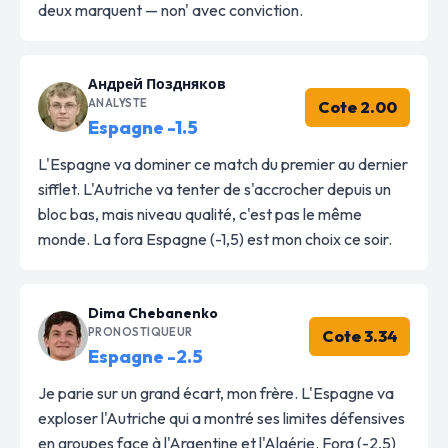
deux marquent — non' avec conviction.
Андрей Поздняков
ANALYSTE
Cote 2.00
Espagne -1.5
L'Espagne va dominer ce match du premier au dernier
sifflet. L'Autriche va tenter de s'accrocher depuis un
bloc bas, mais niveau qualité, c'est pas le même
monde. La fora Espagne (-1,5) est mon choix ce soir.
Dima Chebanenko
PRONOSTIQUEUR
Cote 3.34
Espagne -2.5
Je parie sur un grand écart, mon frère. L'Espagne va
exploser l'Autriche qui a montré ses limites défensives
en groupes face à l'Argentine et l'Algérie. Fora (-2,5)