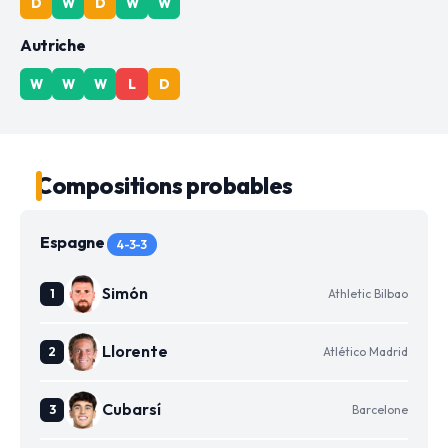
D
W
D
W
W
Autriche
W
W
W
L
D
Compositions probables
Espagne
4-3-3
Simón
Athletic Bilbao
Llorente
Atlético Madrid
Cubarsí
Barcelone