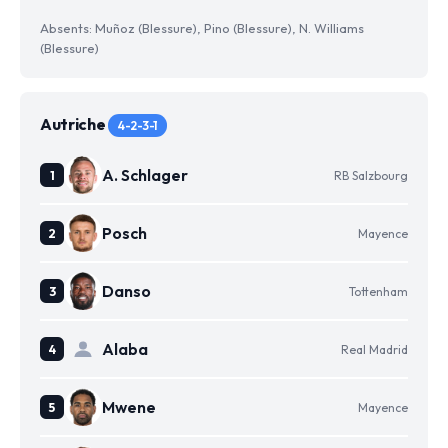
Absents: Muñoz (Blessure), Pino (Blessure), N. Williams
(Blessure)
Autriche
4-2-3-1
A. Schlager
RB Salzbourg
Posch
Mayence
Danso
Tottenham
Alaba
Real Madrid
Mwene
Mayence