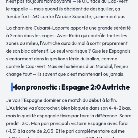
n'est pas toujours flamboyante — le 0:0 face au Cap-Vert
le rappelle — mais quand ils décident de déséquiller, ça
tombe fort : 4:0 contre l'Arabie Saoudite, ça ne ment pas.
La charnière Cubarsí-Laporte apporte une grande sérénité
à Simón dans les cages. Avec Rodri qui contrôle toutes les
zones au milieu, l'Autriche aura du mal à sortir proprement
de son bloc défensif. Le seul vrai risque ? Que les Espagnols
s'endorment dans la gestion stérile du ballon, comme
contre le Cap-Vert. Mais en huitièmes d'un Mondial, l'enjeu
change tout — ils savent que c'est maintenant ou jamais.
Mon pronostic : Espagne 2:0 Autriche
Je vois l'Espagne dominer ce match du début à la fin.
L'Autriche va s'accrocher, bien bloquée dans son 4-4-2 bas,
mais la qualité espagnole finira par faire la différence. Score
prédit : 2:0. Mon pari principal : victoire Espagne avec fora
(-1,5) à la cote de 2,03. Et le pari complémentaire qui me