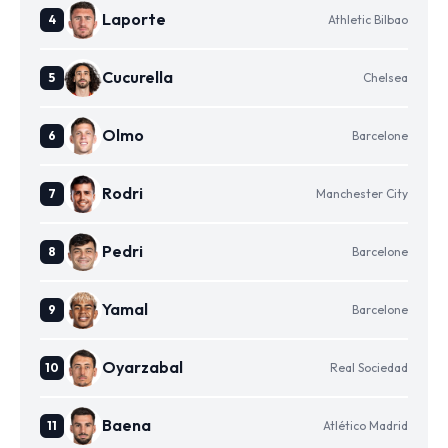
Laporte
Athletic Bilbao
Cucurella
Chelsea
Olmo
Barcelone
Rodri
Manchester City
Pedri
Barcelone
Yamal
Barcelone
Oyarzabal
Real Sociedad
Baena
Atlético Madrid