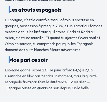
Les atouts espagnols
L'Espagne, c'est le contrôle total. Zéro but encaissé en
groupes, possession à presque 70%, et un Yamal qui fait des
misères à tous les latéraux qu'il croise. Pedri et Rodri au
milieu, c'est une muraille. Et quand tu ajoutes Oyarzabal et
Olmo en soutien, tu comprends pourquoi les Espagnols
donnent des nuits blanches à leurs adversaires.
Mon pari ce soir
Espagne gagne, score 2:0. Je joue la fora (-1,5) à 2,03.
L'Autriche en bloc bas tiendra un moment, mais la qualité
espagnole finira par faire la différence. Ça va aller —
l'Espagne passe en quarts ce soir depuis Kin la belle.