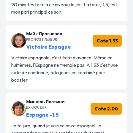
90 minutes face à ce niveau de jeu. La fora (-1,5) est
mon pari principal ce soir.
Майк Прогнозов
PRONOSTIQUEUR
Cote 1.33
Victoire Espagne
Victoire espagnole, c'est écrit d'avance. Même en
huitièmes, l'Espagne ne tremble pas. À 1,33 c'est une
cote de confiance, tu la joues en combiné pour
booster.
Мишель Платини
EX-JOUEUR
Cote 2.00
Espagne -1.5
Je te jure, quand je vois ce onze espagnol, je
comprends pourquoi ils sont favoris du tournoi.