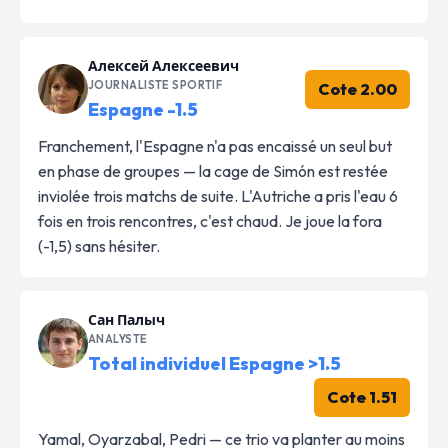
Алексей Алексеевич
JOURNALISTE SPORTIF
Cote 2.00
Espagne -1.5
Franchement, l'Espagne n'a pas encaissé un seul but
en phase de groupes — la cage de Simón est restée
inviolée trois matchs de suite. L'Autriche a pris l'eau 6
fois en trois rencontres, c'est chaud. Je joue la fora
(-1,5) sans hésiter.
Сан Палыч
ANALYSTE
Total individuel Espagne >1.5
Cote 1.51
Yamal, Oyarzabal, Pedri — ce trio va planter au moins