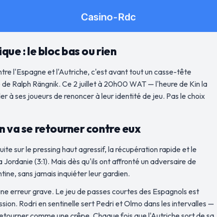
que : le bloc bas ou rien
tre l'Espagne et l'Autriche, c'est avant tout un casse-tête
té de Ralph Rängnik. Ce 2 juillet à 20h00 WAT — l'heure de Kin la
r à ses joueurs de renoncer à leur identité de jeu. Pas le choix
en va se retourner contre eux
ite sur le pressing haut agressif, la récupération rapide et le
ordanie (3:1). Mais dès qu'ils ont affronté un adversaire de
ntine, sans jamais inquiéter leur gardien.
une erreur grave. Le jeu de passes courtes des Espagnols est
sion. Rodri en sentinelle sert Pedri et Olmo dans les intervalles —
le retourner comme une crêpe. Chaque fois que l'Autriche sort de sa