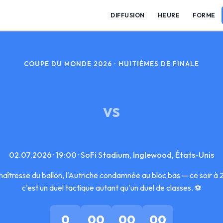
DIFFUSION
HEURE
FORME
COUPE DU MONDE 2026 · HUITIÈMES DE FINALE
VS
02.07.2026 · 19:00 · SoFi Stadium, Inglewood, États-Unis
aîtresse du ballon, l'Autriche condamnée au bloc bas — ce soir 
c'est un duel tactique autant qu'un duel de classes. ⚽
0
00
00
00