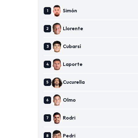
Simón
Llorente
Cubarsí
Laporte
Cucurella
Olmo
Rodri
Pedri