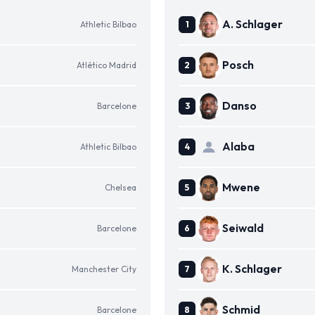
A. Schlager
Athletic Bilbao
Posch
Atlético Madrid
Danso
Barcelone
Alaba
Athletic Bilbao
Mwene
Chelsea
Seiwald
Barcelone
K. Schlager
Manchester City
Schmid
Barcelone