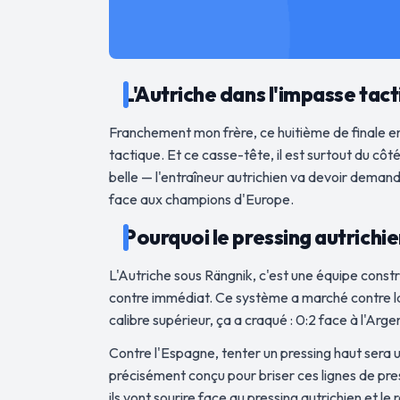
L'Autriche dans l'impasse tacti
Franchement mon frère, ce huitième de finale en
tactique. Et ce casse-tête, il est surtout du cô
belle — l'entraîneur autrichien va devoir demande
face aux champions d'Europe.
Pourquoi le pressing autrichi
L'Autriche sous Rängnik, c'est une équipe constru
contre immédiat. Ce système a marché contre la J
calibre supérieur, ça a craqué : 0:2 face à l'Arge
Contre l'Espagne, tenter un pressing haut sera 
précisément conçu pour briser ces lignes de pres
ils vont sourire face au pressing autrichien et 