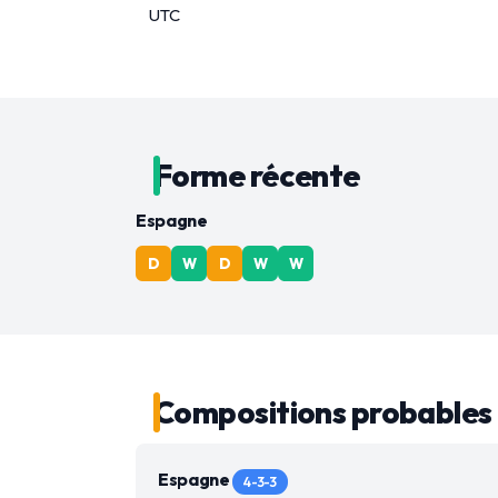
UTC
Forme récente
Espagne
D
W
D
W
W
Compositions probables
Espagne
4-3-3