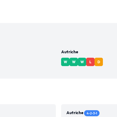
Autriche
W
W
W
L
D
Autriche
4-2-3-1