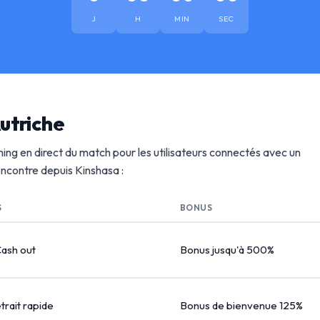
J
H
MIN
SEC
utriche
ing en direct du match pour les utilisateurs connectés avec un
rencontre depuis Kinshasa :
S
BONUS
Cash out
Bonus jusqu'à 500%
etrait rapide
Bonus de bienvenue 125%