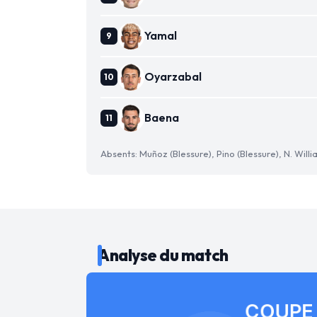
Yamal
Oyarzabal
Baena
Absents: Muñoz (Blessure), Pino (Blessure), N. Willi
Analyse du match