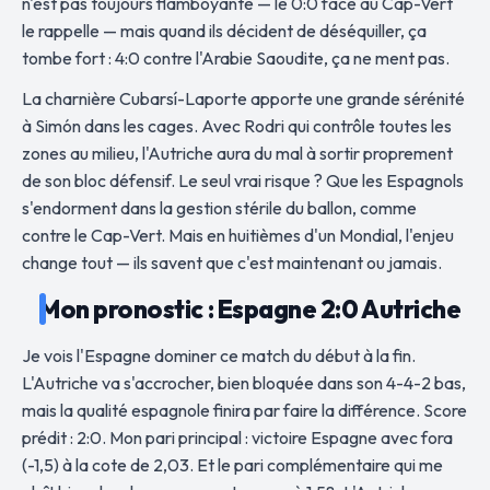
n'est pas toujours flamboyante — le 0:0 face au Cap-Vert
le rappelle — mais quand ils décident de déséquiller, ça
tombe fort : 4:0 contre l'Arabie Saoudite, ça ne ment pas.
La charnière Cubarsí-Laporte apporte une grande sérénité
à Simón dans les cages. Avec Rodri qui contrôle toutes les
zones au milieu, l'Autriche aura du mal à sortir proprement
de son bloc défensif. Le seul vrai risque ? Que les Espagnols
s'endorment dans la gestion stérile du ballon, comme
contre le Cap-Vert. Mais en huitièmes d'un Mondial, l'enjeu
change tout — ils savent que c'est maintenant ou jamais.
Mon pronostic : Espagne 2:0 Autriche
Je vois l'Espagne dominer ce match du début à la fin.
L'Autriche va s'accrocher, bien bloquée dans son 4-4-2 bas,
mais la qualité espagnole finira par faire la différence. Score
prédit : 2:0. Mon pari principal : victoire Espagne avec fora
(-1,5) à la cote de 2,03. Et le pari complémentaire qui me