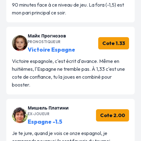
90 minutes face à ce niveau de jeu. La fora (-1,5) est
mon pari principal ce soir.
Майк Прогнозов
PRONOSTIQUEUR
Cote 1.33
Victoire Espagne
Victoire espagnole, c'est écrit d'avance. Même en
huitièmes, l'Espagne ne tremble pas. À 1,33 c'est une
cote de confiance, tu la joues en combiné pour
booster.
Мишель Платини
EX-JOUEUR
Cote 2.00
Espagne -1.5
Je te jure, quand je vois ce onze espagnol, je
comprends pourquoi ils sont favoris du tournoi.