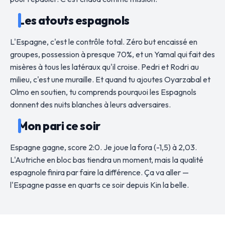
Les atouts espagnols
L'Espagne, c'est le contrôle total. Zéro but encaissé en
groupes, possession à presque 70%, et un Yamal qui fait des
misères à tous les latéraux qu'il croise. Pedri et Rodri au
milieu, c'est une muraille. Et quand tu ajoutes Oyarzabal et
Olmo en soutien, tu comprends pourquoi les Espagnols
donnent des nuits blanches à leurs adversaires.
Mon pari ce soir
Espagne gagne, score 2:0. Je joue la fora (-1,5) à 2,03.
L'Autriche en bloc bas tiendra un moment, mais la qualité
espagnole finira par faire la différence. Ça va aller —
l'Espagne passe en quarts ce soir depuis Kin la belle.