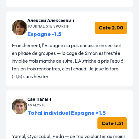
Алексей Алексеевич
JOURNALISTE SPORTIF
Cote 2.00
Espagne -1.5
Franchement, l'Espagne n'a pas encaissé un seul but
en phase de groupes — la cage de Simón est restée
inviolée trois matchs de suite. L'Autriche a pris l'eau 6
fois en trois rencontres, c'est chaud. Je joue la fora
(-1,5) sans hésiter.
Сан Палыч
ANALYSTE
Total individuel Espagne >1.5
Cote 1.51
Yamal, Oyarzabal, Pedri — ce trio va planter au moins