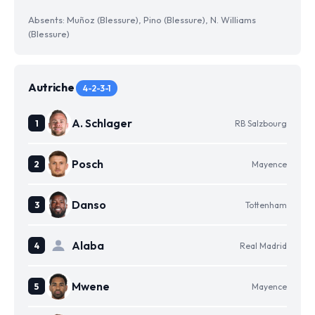
Absents: Muñoz (Blessure), Pino (Blessure), N. Williams
(Blessure)
Autriche
4-2-3-1
A. Schlager
RB Salzbourg
Posch
Mayence
Danso
Tottenham
Alaba
Real Madrid
Mwene
Mayence