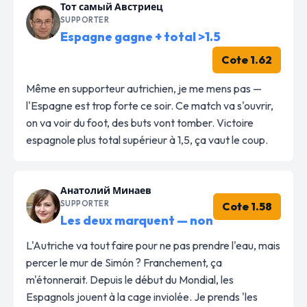
Тот самый Австриец
SUPPORTER
Espagne gagne + total >1.5
Cote 1.62
Même en supporteur autrichien, je me mens pas —
l'Espagne est trop forte ce soir. Ce match va s'ouvrir,
on va voir du foot, des buts vont tomber. Victoire
espagnole plus total supérieur à 1,5, ça vaut le coup.
Анатолий Минаев
SUPPORTER
Cote 1.58
Les deux marquent — non
L'Autriche va tout faire pour ne pas prendre l'eau, mais
percer le mur de Simón ? Franchement, ça
m'étonnerait. Depuis le début du Mondial, les
Espagnols jouent à la cage inviolée. Je prends 'les