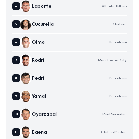
Laporte
Athletic Bilbao
Cucurella
Chelsea
Olmo
Barcelone
Rodri
Manchester City
Pedri
Barcelone
Yamal
Barcelone
Oyarzabal
Real Sociedad
Baena
Atlético Madrid