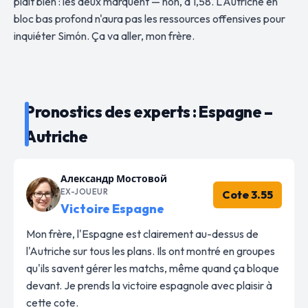
plaît bien : les deux marquent — non, à 1,58. L'Autriche en
bloc bas profond n'aura pas les ressources offensives pour
inquiéter Simón. Ça va aller, mon frère.
Pronostics des experts : Espagne –
Autriche
Александр Мостовой
EX-JOUEUR
Cote 3.55
Victoire Espagne
Mon frère, l'Espagne est clairement au-dessus de
l'Autriche sur tous les plans. Ils ont montré en groupes
qu'ils savent gérer les matchs, même quand ça bloque
devant. Je prends la victoire espagnole avec plaisir à
cette cote.