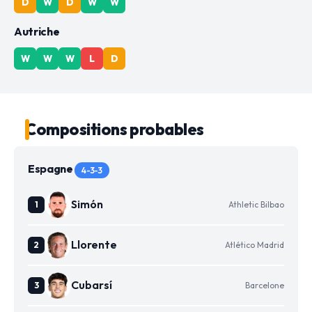
D
W
D
W
W
Autriche
W
W
W
L
D
Compositions probables
Espagne
4-3-3
Simón
Athletic Bilbao
Llorente
Atlético Madrid
Cubarsí
Barcelone