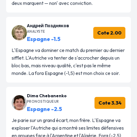
deux marquent — non' avec conviction.
Андрей Поздняков
ANALYSTE
Cote 2.00
Espagne -1.5
L'Espagne va dominer ce match du premier au dernier
sifflet. L'Autriche va tenter de s'accrocher depuis un
bloc bas, mais niveau qualité, c'est pas le même
monde. La fora Espagne (-1,5) est mon choix ce soir.
Dima Chebanenko
PRONOSTIQUEUR
Cote 3.34
Espagne -2.5
Je parie sur un grand écart, mon frère. L'Espagne va
exploser l'Autriche qui a montré ses limites défensives
en groupes face à l'Argentine et l'Algérie. Fora (-2,5)