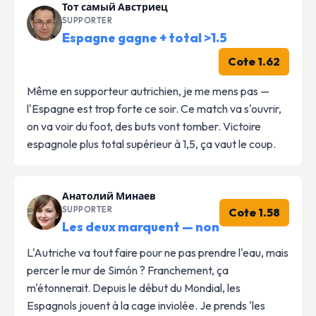
Тот самый Австриец
SUPPORTER
Espagne gagne + total >1.5
Cote 1.62
Même en supporteur autrichien, je me mens pas —
l'Espagne est trop forte ce soir. Ce match va s'ouvrir,
on va voir du foot, des buts vont tomber. Victoire
espagnole plus total supérieur à 1,5, ça vaut le coup.
Анатолий Минаев
SUPPORTER
Cote 1.58
Les deux marquent — non
L'Autriche va tout faire pour ne pas prendre l'eau, mais
percer le mur de Simón ? Franchement, ça
m'étonnerait. Depuis le début du Mondial, les
Espagnols jouent à la cage inviolée. Je prends 'les