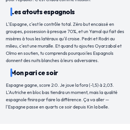
Les atouts espagnols
L'Espagne, c'est le contrôle total. Zéro but encaissé en
groupes, possession à presque 70%, et un Yamal qui fait des
misères à tous les latéraux qu'il croise. Pedri et Rodri au
milieu, c'est une muraille. Et quand tu ajoutes Oyarzabal et
Olmo en soutien, tu comprends pourquoi les Espagnols
donnent des nuits blanches à leurs adversaires.
Mon pari ce soir
Espagne gagne, score 2:0. Je joue la fora (-1,5) à 2,03.
L'Autriche en bloc bas tiendra un moment, mais la qualité
espagnole finira par faire la différence. Ça va aller —
l'Espagne passe en quarts ce soir depuis Kin la belle.