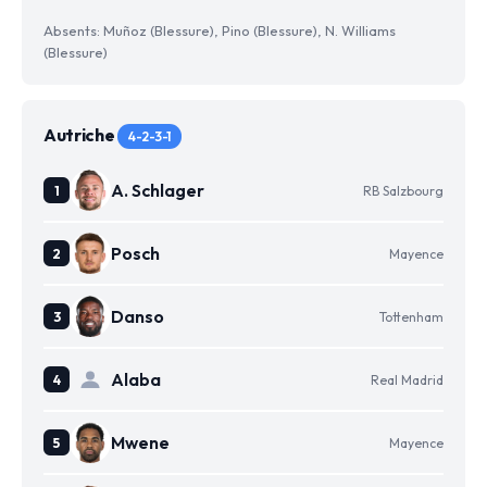
Absents: Muñoz (Blessure), Pino (Blessure), N. Williams
(Blessure)
Autriche
4-2-3-1
A. Schlager
RB Salzbourg
Posch
Mayence
Danso
Tottenham
Alaba
Real Madrid
Mwene
Mayence