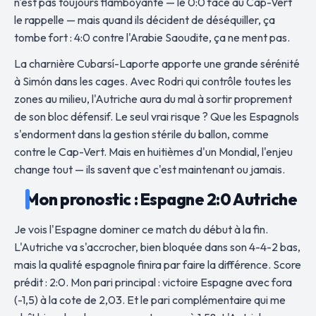
n'est pas toujours flamboyante — le 0:0 face au Cap-Vert
le rappelle — mais quand ils décident de déséquiller, ça
tombe fort : 4:0 contre l'Arabie Saoudite, ça ne ment pas.
La charnière Cubarsí-Laporte apporte une grande sérénité
à Simón dans les cages. Avec Rodri qui contrôle toutes les
zones au milieu, l'Autriche aura du mal à sortir proprement
de son bloc défensif. Le seul vrai risque ? Que les Espagnols
s'endorment dans la gestion stérile du ballon, comme
contre le Cap-Vert. Mais en huitièmes d'un Mondial, l'enjeu
change tout — ils savent que c'est maintenant ou jamais.
Mon pronostic : Espagne 2:0 Autriche
Je vois l'Espagne dominer ce match du début à la fin.
L'Autriche va s'accrocher, bien bloquée dans son 4-4-2 bas,
mais la qualité espagnole finira par faire la différence. Score
prédit : 2:0. Mon pari principal : victoire Espagne avec fora
(-1,5) à la cote de 2,03. Et le pari complémentaire qui me