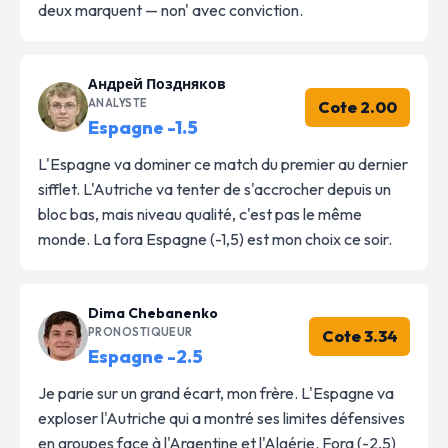
deux marquent — non' avec conviction.
Андрей Поздняков
ANALYSTE
Cote 2.00
Espagne -1.5
L'Espagne va dominer ce match du premier au dernier
sifflet. L'Autriche va tenter de s'accrocher depuis un
bloc bas, mais niveau qualité, c'est pas le même
monde. La fora Espagne (-1,5) est mon choix ce soir.
Dima Chebanenko
PRONOSTIQUEUR
Cote 3.34
Espagne -2.5
Je parie sur un grand écart, mon frère. L'Espagne va
exploser l'Autriche qui a montré ses limites défensives
en groupes face à l'Argentine et l'Algérie. Fora (-2,5)