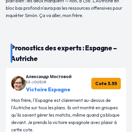
plaît bien : les deux marquent — non, à 1,58. L'Autriche en
bloc bas profond n'aura pas les ressources offensives pour
inquiéter Simón. Ça va aller, mon frère.
Pronostics des experts : Espagne –
Autriche
Александр Мостовой
EX-JOUEUR
Cote 3.55
Victoire Espagne
Mon frère, l'Espagne est clairement au-dessus de
l'Autriche sur tous les plans. Ils ont montré en groupes
qu'ils savent gérer les matchs, même quand ça bloque
devant. Je prends la victoire espagnole avec plaisir à
cette cote.