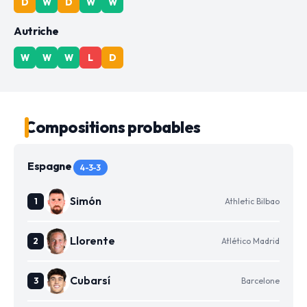
D
W
D
W
W
Autriche
W
W
W
L
D
Compositions probables
Espagne
4-3-3
Simón
Athletic Bilbao
Llorente
Atlético Madrid
Cubarsí
Barcelone