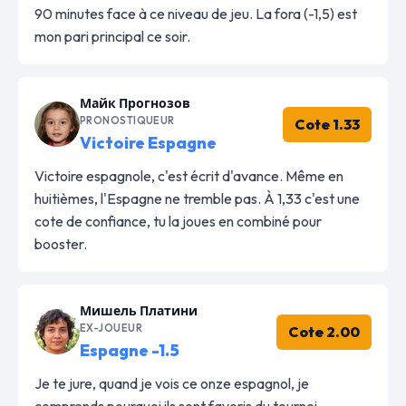
90 minutes face à ce niveau de jeu. La fora (-1,5) est
mon pari principal ce soir.
Майк Прогнозов
PRONOSTIQUEUR
Cote 1.33
Victoire Espagne
Victoire espagnole, c'est écrit d'avance. Même en
huitièmes, l'Espagne ne tremble pas. À 1,33 c'est une
cote de confiance, tu la joues en combiné pour
booster.
Мишель Платини
EX-JOUEUR
Cote 2.00
Espagne -1.5
Je te jure, quand je vois ce onze espagnol, je
comprends pourquoi ils sont favoris du tournoi.