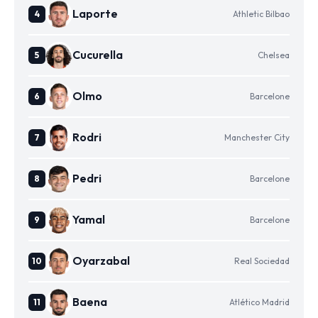
Laporte
Athletic Bilbao
Cucurella
Chelsea
Olmo
Barcelone
Rodri
Manchester City
Pedri
Barcelone
Yamal
Barcelone
Oyarzabal
Real Sociedad
Baena
Atlético Madrid