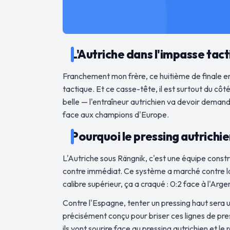
L'Autriche dans l'impasse tacti
Franchement mon frère, ce huitième de finale en
tactique. Et ce casse-tête, il est surtout du cô
belle — l'entraîneur autrichien va devoir demande
face aux champions d'Europe.
Pourquoi le pressing autrichi
L'Autriche sous Rängnik, c'est une équipe constru
contre immédiat. Ce système a marché contre la J
calibre supérieur, ça a craqué : 0:2 face à l'Arge
Contre l'Espagne, tenter un pressing haut sera 
précisément conçu pour briser ces lignes de pres
ils vont sourire face au pressing autrichien et 