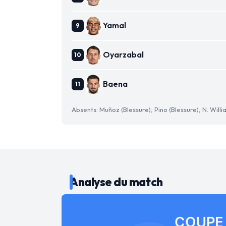
Yamal
Oyarzabal
Baena
Absents: Muñoz (Blessure), Pino (Blessure), N. Willi
Analyse du match