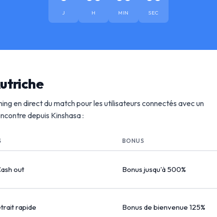
J
H
MIN
SEC
utriche
ing en direct du match pour les utilisateurs connectés avec un
rencontre depuis Kinshasa :
S
BONUS
Cash out
Bonus jusqu'à 500%
etrait rapide
Bonus de bienvenue 125%