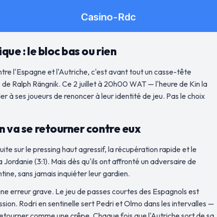
que : le bloc bas ou rien
tre l'Espagne et l'Autriche, c'est avant tout un casse-tête
té de Ralph Rängnik. Ce 2 juillet à 20h00 WAT — l'heure de Kin la
r à ses joueurs de renoncer à leur identité de jeu. Pas le choix
en va se retourner contre eux
ite sur le pressing haut agressif, la récupération rapide et le
ordanie (3:1). Mais dès qu'ils ont affronté un adversaire de
ntine, sans jamais inquiéter leur gardien.
une erreur grave. Le jeu de passes courtes des Espagnols est
sion. Rodri en sentinelle sert Pedri et Olmo dans les intervalles —
le retourner comme une crêpe. Chaque fois que l'Autriche sort de sa