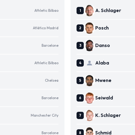
A. Schlager
Athletic Bilbao
Posch
Atlético Madrid
Danso
Barcelone
Alaba
Athletic Bilbao
Mwene
Chelsea
Seiwald
Barcelone
K. Schlager
Manchester City
Schmid
Barcelone