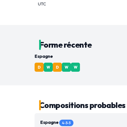
UTC
Forme récente
Espagne
D
W
D
W
W
Compositions probables
Espagne
4-3-3