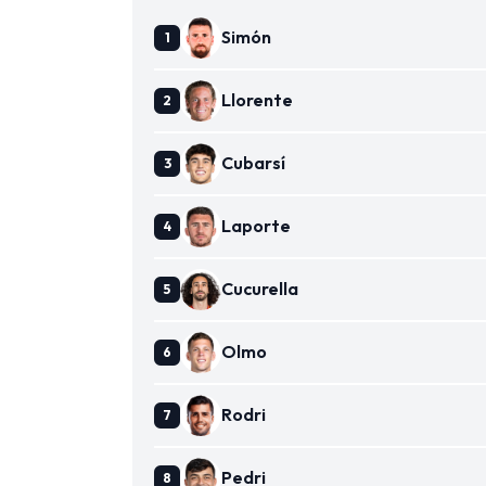
Simón
Llorente
Cubarsí
Laporte
Cucurella
Olmo
Rodri
Pedri