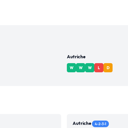
Autriche
W
W
W
L
D
Autriche
4-2-3-1