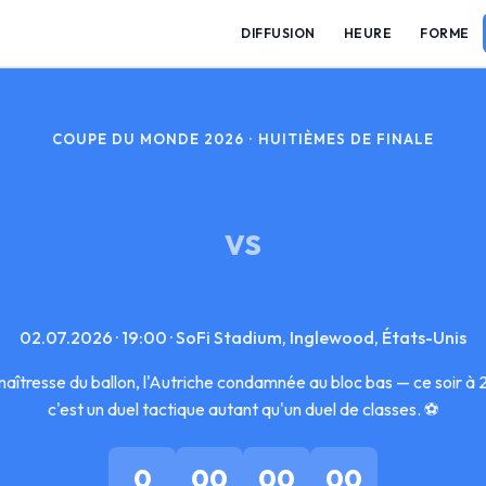
DIFFUSION
HEURE
FORME
COUPE DU MONDE 2026 · HUITIÈMES DE FINALE
VS
02.07.2026 · 19:00 · SoFi Stadium, Inglewood, États-Unis
aîtresse du ballon, l'Autriche condamnée au bloc bas — ce soir 
c'est un duel tactique autant qu'un duel de classes. ⚽
0
00
00
00