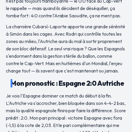
n'est pas toujours flamboyante — le 0:0 face au Cap-Vert
le rappelle — mais quand ils décident de déséquiller, ça
tombe fort : 4:0 contre l'Arabie Saoudite, ça ne ment pas.
La charnière Cubarsí-Laporte apporte une grande sérénité
à Simón dans les cages. Avec Rodri qui contrôle toutes les
zones au milieu, l'Autriche aura du mal à sortir proprement
de son bloc défensif. Le seul vrai risque ? Que les Espagnols
s'endorment dans la gestion stérile du ballon, comme
contre le Cap-Vert. Mais en huitièmes d'un Mondial, l'enjeu
change tout — ils savent que c'est maintenant ou jamais.
Mon pronostic : Espagne 2:0 Autriche
Je vois l'Espagne dominer ce match du début à la fin.
L'Autriche va s'accrocher, bien bloquée dans son 4-4-2 bas,
mais la qualité espagnole finira par faire la différence. Score
prédit : 2:0. Mon pari principal : victoire Espagne avec fora
(-1,5) à la cote de 2,03. Et le pari complémentaire qui me