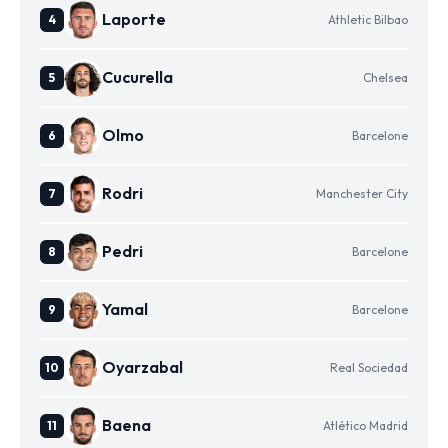
Laporte
Athletic Bilbao
Cucurella
Chelsea
Olmo
Barcelone
Rodri
Manchester City
Pedri
Barcelone
Yamal
Barcelone
Oyarzabal
Real Sociedad
Baena
Atlético Madrid