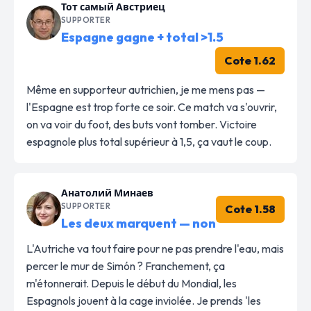
Тот самый Австриец
SUPPORTER
Espagne gagne + total >1.5
Cote 1.62
Même en supporteur autrichien, je me mens pas —
l'Espagne est trop forte ce soir. Ce match va s'ouvrir,
on va voir du foot, des buts vont tomber. Victoire
espagnole plus total supérieur à 1,5, ça vaut le coup.
Анатолий Минаев
SUPPORTER
Cote 1.58
Les deux marquent — non
L'Autriche va tout faire pour ne pas prendre l'eau, mais
percer le mur de Simón ? Franchement, ça
m'étonnerait. Depuis le début du Mondial, les
Espagnols jouent à la cage inviolée. Je prends 'les