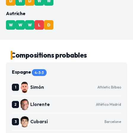
D
W
D
W
W
Autriche
W
W
W
L
D
Compositions probables
Espagne
4-3-3
Simón
Athletic Bilbao
Llorente
Atlético Madrid
Cubarsí
Barcelone