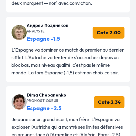
deux marquent — non' avec conviction.
Андрей Поздняков
ANALYSTE
Cote 2.00
Espagne -1.5
L'Espagne va dominer ce match du premier au dernier
sifflet. L'Autriche va tenter de s'accrocher depuis un
bloc bas, mais niveau qualité, c'est pas le même
monde. La fora Espagne (-1,5) est mon choix ce soir.
Dima Chebanenko
PRONOSTIQUEUR
Cote 3.34
Espagne -2.5
Je parie sur un grand écart, mon frère. L'Espagne va
exploser l'Autriche qui a montré ses limites défensives
en groupes face à l'Argentine et l'Algérie. Fora (-2,5)