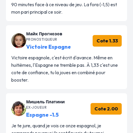
90 minutes face à ce niveau de jeu. La fora (-1,5) est
mon pari principal ce soir.
Майк Прогнозов
PRONOSTIQUEUR
Cote 1.33
Victoire Espagne
Victoire espagnole, c'est écrit d'avance. Même en
huitièmes, l'Espagne ne tremble pas. À 1,33 c'est une
cote de confiance, tu la joues en combiné pour
booster.
Мишель Платини
EX-JOUEUR
Cote 2.00
Espagne -1.5
Je te jure, quand je vois ce onze espagnol, je
comprends pourquoi ils sont favoris du tournoi.