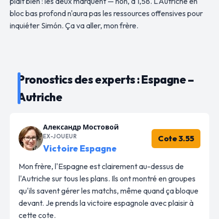
plaît bien : les deux marquent — non, à 1,58. L'Autriche en
bloc bas profond n'aura pas les ressources offensives pour
inquiéter Simón. Ça va aller, mon frère.
Pronostics des experts : Espagne –
Autriche
Александр Мостовой
EX-JOUEUR
Cote 3.55
Victoire Espagne
Mon frère, l'Espagne est clairement au-dessus de
l'Autriche sur tous les plans. Ils ont montré en groupes
qu'ils savent gérer les matchs, même quand ça bloque
devant. Je prends la victoire espagnole avec plaisir à
cette cote.