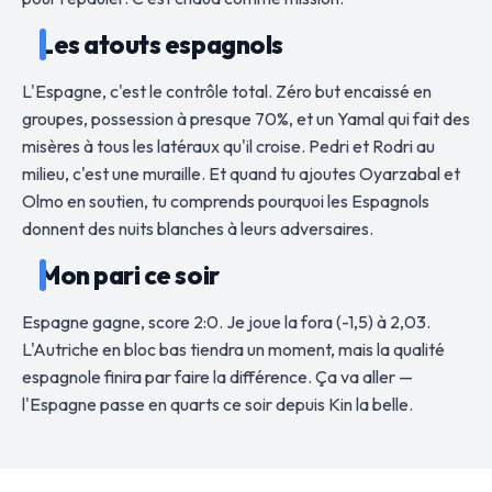
Les atouts espagnols
L'Espagne, c'est le contrôle total. Zéro but encaissé en
groupes, possession à presque 70%, et un Yamal qui fait des
misères à tous les latéraux qu'il croise. Pedri et Rodri au
milieu, c'est une muraille. Et quand tu ajoutes Oyarzabal et
Olmo en soutien, tu comprends pourquoi les Espagnols
donnent des nuits blanches à leurs adversaires.
Mon pari ce soir
Espagne gagne, score 2:0. Je joue la fora (-1,5) à 2,03.
L'Autriche en bloc bas tiendra un moment, mais la qualité
espagnole finira par faire la différence. Ça va aller —
l'Espagne passe en quarts ce soir depuis Kin la belle.