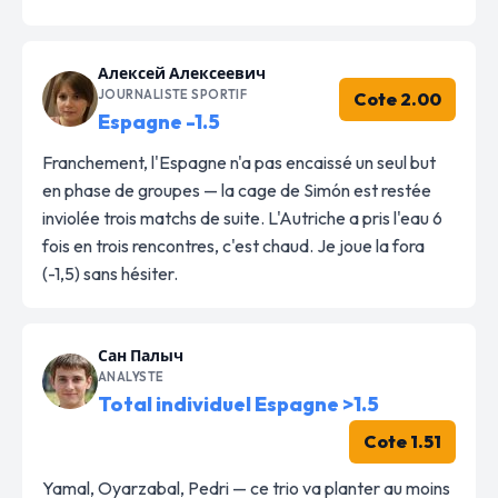
Алексей Алексеевич
JOURNALISTE SPORTIF
Cote 2.00
Espagne -1.5
Franchement, l'Espagne n'a pas encaissé un seul but
en phase de groupes — la cage de Simón est restée
inviolée trois matchs de suite. L'Autriche a pris l'eau 6
fois en trois rencontres, c'est chaud. Je joue la fora
(-1,5) sans hésiter.
Сан Палыч
ANALYSTE
Total individuel Espagne >1.5
Cote 1.51
Yamal, Oyarzabal, Pedri — ce trio va planter au moins