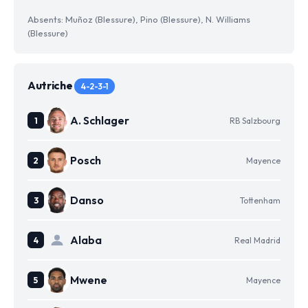
Absents: Muñoz (Blessure), Pino (Blessure), N. Williams
(Blessure)
Autriche
4-2-3-1
A. Schlager
RB Salzbourg
Posch
Mayence
Danso
Tottenham
Alaba
Real Madrid
Mwene
Mayence