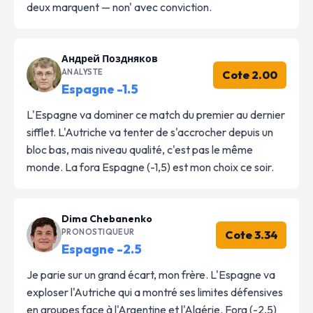
deux marquent — non' avec conviction.
Андрей Поздняков
ANALYSTE
Cote 2.00
Espagne -1.5
L'Espagne va dominer ce match du premier au dernier
sifflet. L'Autriche va tenter de s'accrocher depuis un
bloc bas, mais niveau qualité, c'est pas le même
monde. La fora Espagne (-1,5) est mon choix ce soir.
Dima Chebanenko
PRONOSTIQUEUR
Cote 3.34
Espagne -2.5
Je parie sur un grand écart, mon frère. L'Espagne va
exploser l'Autriche qui a montré ses limites défensives
en groupes face à l'Argentine et l'Algérie. Fora (-2,5)