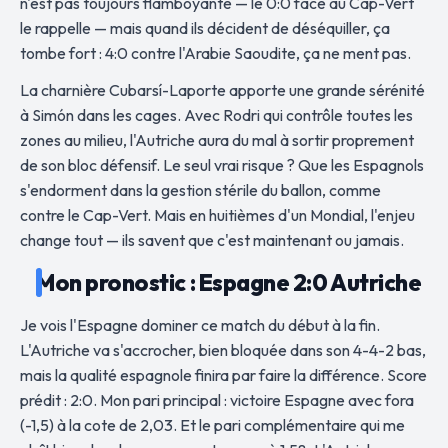
n'est pas toujours flamboyante — le 0:0 face au Cap-Vert
le rappelle — mais quand ils décident de déséquiller, ça
tombe fort : 4:0 contre l'Arabie Saoudite, ça ne ment pas.
La charnière Cubarsí-Laporte apporte une grande sérénité
à Simón dans les cages. Avec Rodri qui contrôle toutes les
zones au milieu, l'Autriche aura du mal à sortir proprement
de son bloc défensif. Le seul vrai risque ? Que les Espagnols
s'endorment dans la gestion stérile du ballon, comme
contre le Cap-Vert. Mais en huitièmes d'un Mondial, l'enjeu
change tout — ils savent que c'est maintenant ou jamais.
Mon pronostic : Espagne 2:0 Autriche
Je vois l'Espagne dominer ce match du début à la fin.
L'Autriche va s'accrocher, bien bloquée dans son 4-4-2 bas,
mais la qualité espagnole finira par faire la différence. Score
prédit : 2:0. Mon pari principal : victoire Espagne avec fora
(-1,5) à la cote de 2,03. Et le pari complémentaire qui me