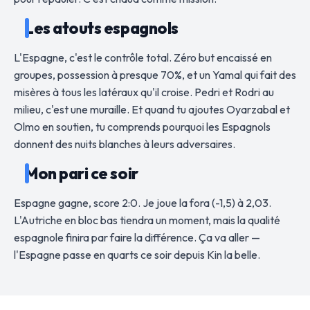
Les atouts espagnols
L'Espagne, c'est le contrôle total. Zéro but encaissé en
groupes, possession à presque 70%, et un Yamal qui fait des
misères à tous les latéraux qu'il croise. Pedri et Rodri au
milieu, c'est une muraille. Et quand tu ajoutes Oyarzabal et
Olmo en soutien, tu comprends pourquoi les Espagnols
donnent des nuits blanches à leurs adversaires.
Mon pari ce soir
Espagne gagne, score 2:0. Je joue la fora (-1,5) à 2,03.
L'Autriche en bloc bas tiendra un moment, mais la qualité
espagnole finira par faire la différence. Ça va aller —
l'Espagne passe en quarts ce soir depuis Kin la belle.