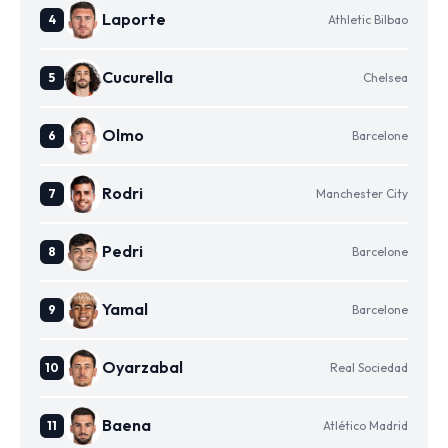
Laporte
Athletic Bilbao
Cucurella
Chelsea
Olmo
Barcelone
Rodri
Manchester City
Pedri
Barcelone
Yamal
Barcelone
Oyarzabal
Real Sociedad
Baena
Atlético Madrid