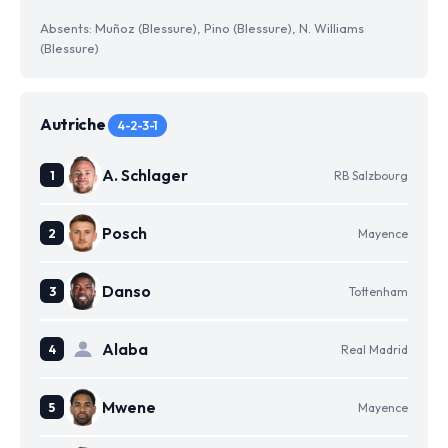
Absents: Muñoz (Blessure), Pino (Blessure), N. Williams
(Blessure)
Autriche
4-2-3-1
A. Schlager
RB Salzbourg
Posch
Mayence
Danso
Tottenham
Alaba
Real Madrid
Mwene
Mayence