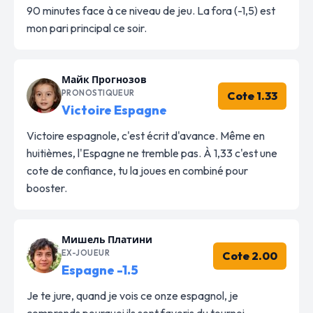
90 minutes face à ce niveau de jeu. La fora (-1,5) est
mon pari principal ce soir.
Майк Прогнозов
PRONOSTIQUEUR
Cote 1.33
Victoire Espagne
Victoire espagnole, c'est écrit d'avance. Même en
huitièmes, l'Espagne ne tremble pas. À 1,33 c'est une
cote de confiance, tu la joues en combiné pour
booster.
Мишель Платини
EX-JOUEUR
Cote 2.00
Espagne -1.5
Je te jure, quand je vois ce onze espagnol, je
comprends pourquoi ils sont favoris du tournoi.