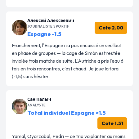
Алексей Алексеевич
JOURNALISTE SPORTIF
Cote 2.00
Espagne -1.5
Franchement, l'Espagne n'a pas encaissé un seul but
en phase de groupes — la cage de Simón est restée
inviolée trois matchs de suite. L'Autriche a pris l'eau 6
fois en trois rencontres, c'est chaud. Je joue la fora
(-1,5) sans hésiter.
Сан Палыч
ANALYSTE
Total individuel Espagne >1.5
Cote 1.51
Yamal, Oyarzabal, Pedri — ce trio va planter au moins