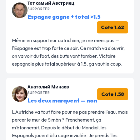
Тот самый Австриец
SUPPORTER
Espagne gagne + total >1.5
Cote 1.62
Même en supporteur autrichien, je me mens pas —
l'Espagne est trop forte ce soir. Ce match va s'ouvrir,
on va voir du foot, des buts vont tomber. Victoire
espagnole plus total supérieur à 1,5, ça vaut le coup.
Анатолий Минаев
SUPPORTER
Cote 1.58
Les deux marquent — non
L'Autriche va tout faire pour ne pas prendre l'eau, mais
percer le mur de Simón ? Franchement, ça
m'étonnerait. Depuis le début du Mondial, les
Espagnols jouent à la cage inviolée. Je prends 'les