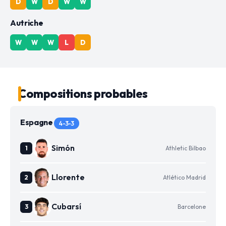
D
W
D
W
W
Autriche
W
W
W
L
D
Compositions probables
Espagne
4-3-3
Simón
Athletic Bilbao
Llorente
Atlético Madrid
Cubarsí
Barcelone