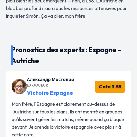
plaît bien : les deux marquent — non, à 1,58. L'Autriche en
bloc bas profond n'aura pas les ressources offensives pour
inquiéter Simón. Ça va aller, mon frère.
Pronostics des experts : Espagne –
Autriche
Александр Мостовой
EX-JOUEUR
Cote 3.55
Victoire Espagne
Mon frère, l'Espagne est clairement au-dessus de
l'Autriche sur tous les plans. Ils ont montré en groupes
qu'ils savent gérer les matchs, même quand ça bloque
devant. Je prends la victoire espagnole avec plaisir à
cette cote.