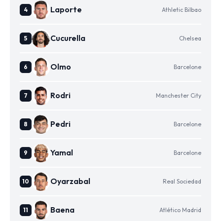
Laporte
Athletic Bilbao
Cucurella
Chelsea
Olmo
Barcelone
Rodri
Manchester City
Pedri
Barcelone
Yamal
Barcelone
Oyarzabal
Real Sociedad
Baena
Atlético Madrid