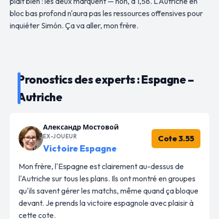
plaît bien : les deux marquent — non, à 1,58. L'Autriche en
bloc bas profond n'aura pas les ressources offensives pour
inquiéter Simón. Ça va aller, mon frère.
Pronostics des experts : Espagne –
Autriche
Александр Мостовой
EX-JOUEUR
Cote 3.55
Victoire Espagne
Mon frère, l'Espagne est clairement au-dessus de
l'Autriche sur tous les plans. Ils ont montré en groupes
qu'ils savent gérer les matchs, même quand ça bloque
devant. Je prends la victoire espagnole avec plaisir à
cette cote.