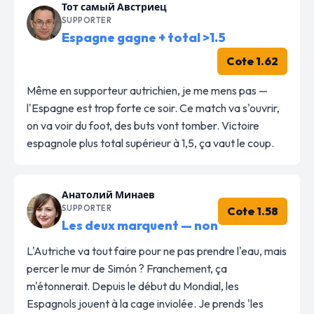
Тот самый Австриец
SUPPORTER
Espagne gagne + total >1.5
Cote 1.62
Même en supporteur autrichien, je me mens pas —
l'Espagne est trop forte ce soir. Ce match va s'ouvrir,
on va voir du foot, des buts vont tomber. Victoire
espagnole plus total supérieur à 1,5, ça vaut le coup.
Анатолий Минаев
SUPPORTER
Cote 1.58
Les deux marquent — non
L'Autriche va tout faire pour ne pas prendre l'eau, mais
percer le mur de Simón ? Franchement, ça
m'étonnerait. Depuis le début du Mondial, les
Espagnols jouent à la cage inviolée. Je prends 'les