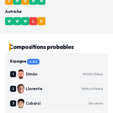
D
W
D
W
W
Autriche
W
W
W
L
D
Compositions probables
Espagne
4-3-3
Simón
Athletic Bilbao
Llorente
Atlético Madrid
Cubarsí
Barcelone