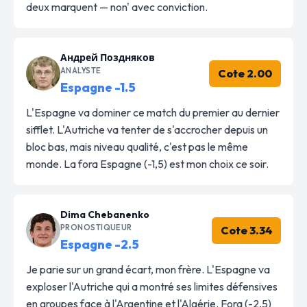
deux marquent — non' avec conviction.
Андрей Поздняков
ANALYSTE
Cote 2.00
Espagne -1.5
L'Espagne va dominer ce match du premier au dernier
sifflet. L'Autriche va tenter de s'accrocher depuis un
bloc bas, mais niveau qualité, c'est pas le même
monde. La fora Espagne (-1,5) est mon choix ce soir.
Dima Chebanenko
PRONOSTIQUEUR
Cote 3.34
Espagne -2.5
Je parie sur un grand écart, mon frère. L'Espagne va
exploser l'Autriche qui a montré ses limites défensives
en groupes face à l'Argentine et l'Algérie. Fora (-2,5)