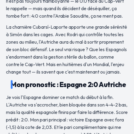
n'est pas toujours flamboyante — le 0:0 face au Cap-Vert
le rappelle — mais quand ils décident de déséquiller, ça
tombe fort : 4:0 contre l'Arabie Saoudite, ça ne ment pas.
La charnière Cubarsí-Laporte apporte une grande sérénité
à Simón dans les cages. Avec Rodri qui contrôle toutes les
zones au milieu, l'Autriche aura du mal à sortir proprement
de son bloc défensif. Le seul vrai risque ? Que les Espagnols
s'endorment dans la gestion stérile du ballon, comme
contre le Cap-Vert. Mais en huitièmes d'un Mondial, l'enjeu
change tout — ils savent que c'est maintenant ou jamais.
Mon pronostic : Espagne 2:0 Autriche
Je vois l'Espagne dominer ce match du début à la fin.
L'Autriche va s'accrocher, bien bloquée dans son 4-4-2 bas,
mais la qualité espagnole finira par faire la différence. Score
prédit : 2:0. Mon pari principal : victoire Espagne avec fora
(-1,5) à la cote de 2,03. Et le pari complémentaire qui me