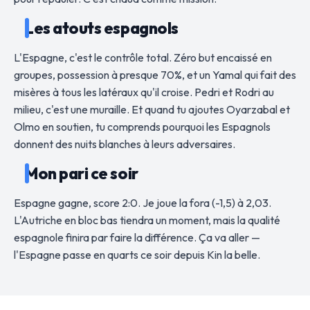
Les atouts espagnols
L'Espagne, c'est le contrôle total. Zéro but encaissé en
groupes, possession à presque 70%, et un Yamal qui fait des
misères à tous les latéraux qu'il croise. Pedri et Rodri au
milieu, c'est une muraille. Et quand tu ajoutes Oyarzabal et
Olmo en soutien, tu comprends pourquoi les Espagnols
donnent des nuits blanches à leurs adversaires.
Mon pari ce soir
Espagne gagne, score 2:0. Je joue la fora (-1,5) à 2,03.
L'Autriche en bloc bas tiendra un moment, mais la qualité
espagnole finira par faire la différence. Ça va aller —
l'Espagne passe en quarts ce soir depuis Kin la belle.