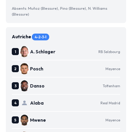
Absents: Muñoz (Blessure), Pino (Blessure), N. Williams
(Blessure)
Autriche
4-2-3-1
A. Schlager
RB Salzbourg
Posch
Mayence
Danso
Tottenham
Alaba
Real Madrid
Mwene
Mayence