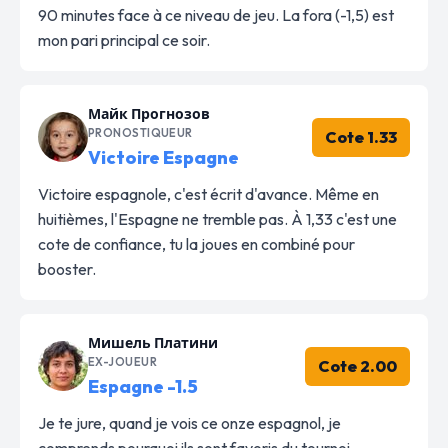
90 minutes face à ce niveau de jeu. La fora (-1,5) est
mon pari principal ce soir.
Майк Прогнозов
PRONOSTIQUEUR
Cote 1.33
Victoire Espagne
Victoire espagnole, c'est écrit d'avance. Même en
huitièmes, l'Espagne ne tremble pas. À 1,33 c'est une
cote de confiance, tu la joues en combiné pour
booster.
Мишель Платини
EX-JOUEUR
Cote 2.00
Espagne -1.5
Je te jure, quand je vois ce onze espagnol, je
comprends pourquoi ils sont favoris du tournoi.