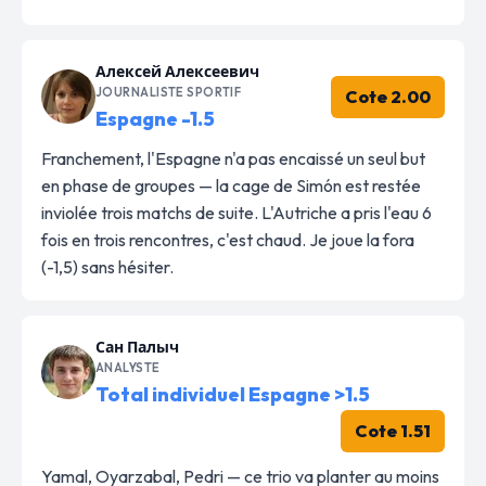
Алексей Алексеевич
JOURNALISTE SPORTIF
Cote 2.00
Espagne -1.5
Franchement, l'Espagne n'a pas encaissé un seul but
en phase de groupes — la cage de Simón est restée
inviolée trois matchs de suite. L'Autriche a pris l'eau 6
fois en trois rencontres, c'est chaud. Je joue la fora
(-1,5) sans hésiter.
Сан Палыч
ANALYSTE
Total individuel Espagne >1.5
Cote 1.51
Yamal, Oyarzabal, Pedri — ce trio va planter au moins