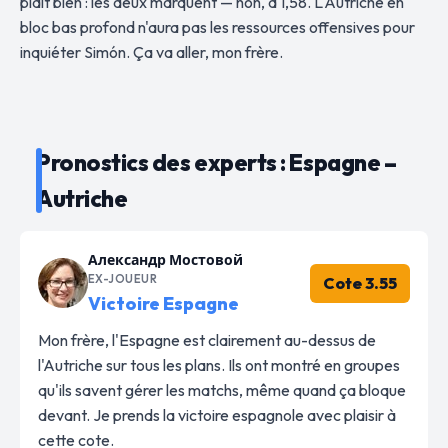
plaît bien : les deux marquent — non, à 1,58. L'Autriche en
bloc bas profond n'aura pas les ressources offensives pour
inquiéter Simón. Ça va aller, mon frère.
Pronostics des experts : Espagne –
Autriche
Александр Мостовой
EX-JOUEUR
Cote 3.55
Victoire Espagne
Mon frère, l'Espagne est clairement au-dessus de
l'Autriche sur tous les plans. Ils ont montré en groupes
qu'ils savent gérer les matchs, même quand ça bloque
devant. Je prends la victoire espagnole avec plaisir à
cette cote.