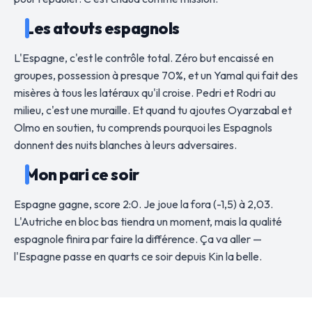
Les atouts espagnols
L'Espagne, c'est le contrôle total. Zéro but encaissé en
groupes, possession à presque 70%, et un Yamal qui fait des
misères à tous les latéraux qu'il croise. Pedri et Rodri au
milieu, c'est une muraille. Et quand tu ajoutes Oyarzabal et
Olmo en soutien, tu comprends pourquoi les Espagnols
donnent des nuits blanches à leurs adversaires.
Mon pari ce soir
Espagne gagne, score 2:0. Je joue la fora (-1,5) à 2,03.
L'Autriche en bloc bas tiendra un moment, mais la qualité
espagnole finira par faire la différence. Ça va aller —
l'Espagne passe en quarts ce soir depuis Kin la belle.