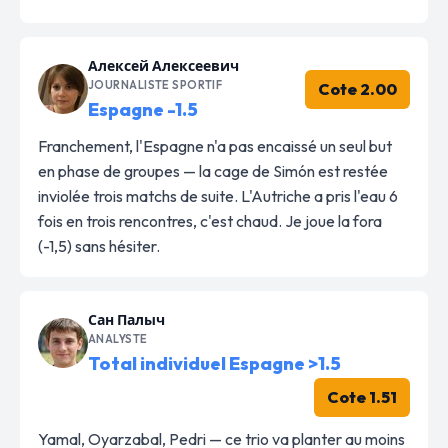
Алексей Алексеевич
JOURNALISTE SPORTIF
Cote 2.00
Espagne -1.5
Franchement, l'Espagne n'a pas encaissé un seul but
en phase de groupes — la cage de Simón est restée
inviolée trois matchs de suite. L'Autriche a pris l'eau 6
fois en trois rencontres, c'est chaud. Je joue la fora
(-1,5) sans hésiter.
Сан Палыч
ANALYSTE
Total individuel Espagne >1.5
Cote 1.51
Yamal, Oyarzabal, Pedri — ce trio va planter au moins