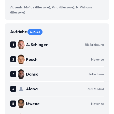
Absents: Muñoz (Blessure), Pino (Blessure), N. Williams
(Blessure)
Autriche
4-2-3-1
A. Schlager
RB Salzbourg
Posch
Mayence
Danso
Tottenham
Alaba
Real Madrid
Mwene
Mayence