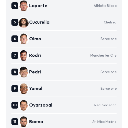
Laporte
Athletic Bilbao
Cucurella
Chelsea
Olmo
Barcelone
Rodri
Manchester City
Pedri
Barcelone
Yamal
Barcelone
Oyarzabal
Real Sociedad
Baena
Atlético Madrid