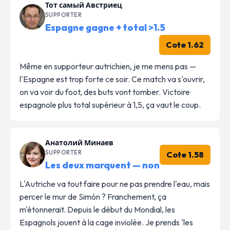
Тот самый Австриец
SUPPORTER
Espagne gagne + total >1.5
Cote 1.62
Même en supporteur autrichien, je me mens pas —
l'Espagne est trop forte ce soir. Ce match va s'ouvrir,
on va voir du foot, des buts vont tomber. Victoire
espagnole plus total supérieur à 1,5, ça vaut le coup.
Анатолий Минаев
SUPPORTER
Cote 1.58
Les deux marquent — non
L'Autriche va tout faire pour ne pas prendre l'eau, mais
percer le mur de Simón ? Franchement, ça
m'étonnerait. Depuis le début du Mondial, les
Espagnols jouent à la cage inviolée. Je prends 'les