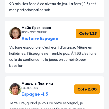
90 minutes face à ce niveau de jeu. La fora (-1,5) est
mon pari principal ce soir.
Майк Прогнозов
PRONOSTIQUEUR
Cote 1.33
Victoire Espagne
Victoire espagnole, c'est écrit d'avance. Même en
huitièmes, l'Espagne ne tremble pas. À 1,33 c'est une
cote de confiance, tu la joues en combiné pour
booster.
Мишель Платини
EX-JOUEUR
Cote 2.00
Espagne -1.5
Je te jure, quand je vois ce onze espagnol, je
comprends pourquoi ils sont favoris du tournoi.