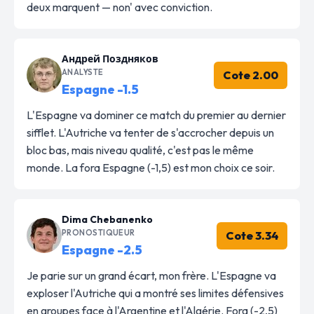
deux marquent — non' avec conviction.
Андрей Поздняков
ANALYSTE
Cote 2.00
Espagne -1.5
L'Espagne va dominer ce match du premier au dernier
sifflet. L'Autriche va tenter de s'accrocher depuis un
bloc bas, mais niveau qualité, c'est pas le même
monde. La fora Espagne (-1,5) est mon choix ce soir.
Dima Chebanenko
PRONOSTIQUEUR
Cote 3.34
Espagne -2.5
Je parie sur un grand écart, mon frère. L'Espagne va
exploser l'Autriche qui a montré ses limites défensives
en groupes face à l'Argentine et l'Algérie. Fora (-2,5)