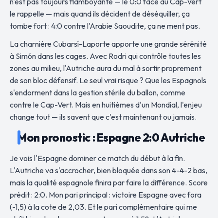
n'est pas toujours flamboyante — le 0:0 face au Cap-Vert
le rappelle — mais quand ils décident de déséquiller, ça
tombe fort : 4:0 contre l'Arabie Saoudite, ça ne ment pas.
La charnière Cubarsí-Laporte apporte une grande sérénité
à Simón dans les cages. Avec Rodri qui contrôle toutes les
zones au milieu, l'Autriche aura du mal à sortir proprement
de son bloc défensif. Le seul vrai risque ? Que les Espagnols
s'endorment dans la gestion stérile du ballon, comme
contre le Cap-Vert. Mais en huitièmes d'un Mondial, l'enjeu
change tout — ils savent que c'est maintenant ou jamais.
Mon pronostic : Espagne 2:0 Autriche
Je vois l'Espagne dominer ce match du début à la fin.
L'Autriche va s'accrocher, bien bloquée dans son 4-4-2 bas,
mais la qualité espagnole finira par faire la différence. Score
prédit : 2:0. Mon pari principal : victoire Espagne avec fora
(-1,5) à la cote de 2,03. Et le pari complémentaire qui me