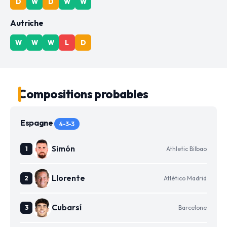
D
W
D
W
W
Autriche
W
W
W
L
D
Compositions probables
Espagne
4-3-3
Simón
Athletic Bilbao
Llorente
Atlético Madrid
Cubarsí
Barcelone