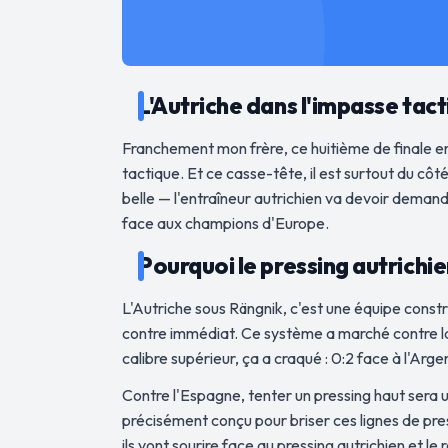
L'Autriche dans l'impasse tacti
Franchement mon frère, ce huitième de finale en
tactique. Et ce casse-tête, il est surtout du cô
belle — l'entraîneur autrichien va devoir demande
face aux champions d'Europe.
Pourquoi le pressing autrichi
L'Autriche sous Rängnik, c'est une équipe constru
contre immédiat. Ce système a marché contre la J
calibre supérieur, ça a craqué : 0:2 face à l'Arge
Contre l'Espagne, tenter un pressing haut sera 
précisément conçu pour briser ces lignes de pres
ils vont sourire face au pressing autrichien et 