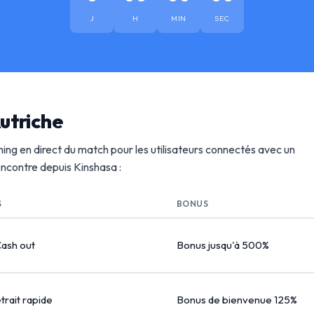
J
H
MIN
SEC
utriche
ing en direct du match pour les utilisateurs connectés avec un
rencontre depuis Kinshasa :
S
BONUS
Cash out
Bonus jusqu'à 500%
etrait rapide
Bonus de bienvenue 125%