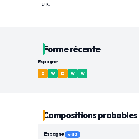
UTC
Forme récente
Espagne
D
W
D
W
W
Compositions probables
Espagne
4-3-3