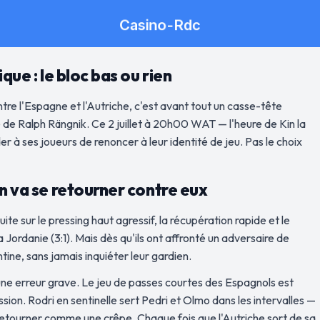
que : le bloc bas ou rien
tre l'Espagne et l'Autriche, c'est avant tout un casse-tête
té de Ralph Rängnik. Ce 2 juillet à 20h00 WAT — l'heure de Kin la
r à ses joueurs de renoncer à leur identité de jeu. Pas le choix
en va se retourner contre eux
ite sur le pressing haut agressif, la récupération rapide et le
ordanie (3:1). Mais dès qu'ils ont affronté un adversaire de
ntine, sans jamais inquiéter leur gardien.
une erreur grave. Le jeu de passes courtes des Espagnols est
sion. Rodri en sentinelle sert Pedri et Olmo dans les intervalles —
le retourner comme une crêpe. Chaque fois que l'Autriche sort de sa