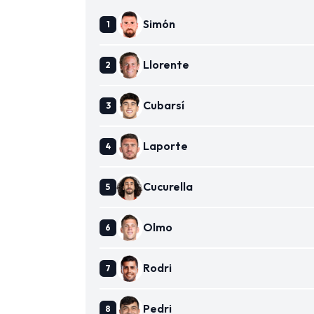
Simón
Llorente
Cubarsí
Laporte
Cucurella
Olmo
Rodri
Pedri