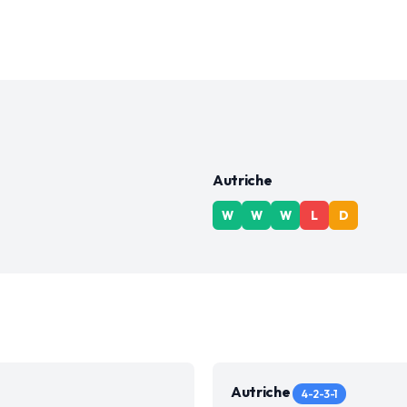
Autriche
W
W
W
L
D
Autriche
4-2-3-1