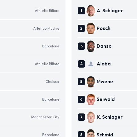
A. Schlager
Athletic Bilbao
Posch
Atlético Madrid
Danso
Barcelone
Alaba
Athletic Bilbao
Mwene
Chelsea
Seiwald
Barcelone
K. Schlager
Manchester City
Schmid
Barcelone