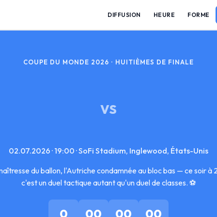
DIFFUSION
HEURE
FORME
COUPE DU MONDE 2026 · HUITIÈMES DE FINALE
VS
02.07.2026 · 19:00 · SoFi Stadium, Inglewood, États-Unis
aîtresse du ballon, l'Autriche condamnée au bloc bas — ce soir 
c'est un duel tactique autant qu'un duel de classes. ⚽
0
00
00
00