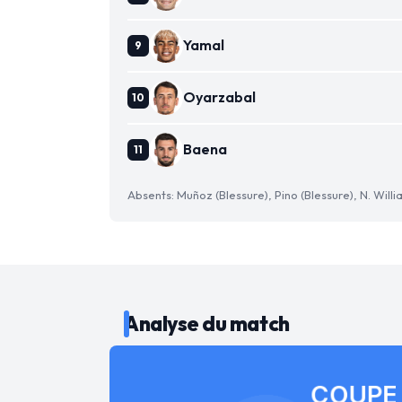
Yamal
Oyarzabal
Baena
Absents: Muñoz (Blessure), Pino (Blessure), N. Willi
Analyse du match