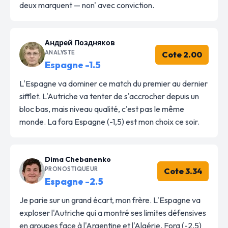
deux marquent — non' avec conviction.
Андрей Поздняков
ANALYSTE
Cote 2.00
Espagne -1.5
L'Espagne va dominer ce match du premier au dernier
sifflet. L'Autriche va tenter de s'accrocher depuis un
bloc bas, mais niveau qualité, c'est pas le même
monde. La fora Espagne (-1,5) est mon choix ce soir.
Dima Chebanenko
PRONOSTIQUEUR
Cote 3.34
Espagne -2.5
Je parie sur un grand écart, mon frère. L'Espagne va
exploser l'Autriche qui a montré ses limites défensives
en groupes face à l'Argentine et l'Algérie. Fora (-2,5)