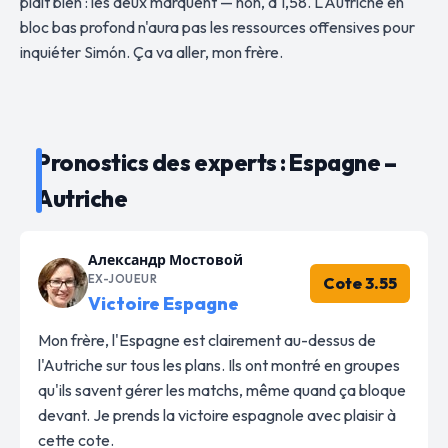
plaît bien : les deux marquent — non, à 1,58. L'Autriche en
bloc bas profond n'aura pas les ressources offensives pour
inquiéter Simón. Ça va aller, mon frère.
Pronostics des experts : Espagne –
Autriche
Александр Мостовой
EX-JOUEUR
Cote 3.55
Victoire Espagne
Mon frère, l'Espagne est clairement au-dessus de
l'Autriche sur tous les plans. Ils ont montré en groupes
qu'ils savent gérer les matchs, même quand ça bloque
devant. Je prends la victoire espagnole avec plaisir à
cette cote.