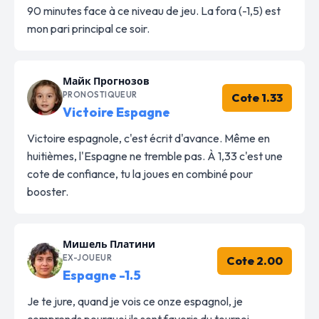
90 minutes face à ce niveau de jeu. La fora (-1,5) est
mon pari principal ce soir.
Майк Прогнозов
PRONOSTIQUEUR
Cote 1.33
Victoire Espagne
Victoire espagnole, c'est écrit d'avance. Même en
huitièmes, l'Espagne ne tremble pas. À 1,33 c'est une
cote de confiance, tu la joues en combiné pour
booster.
Мишель Платини
EX-JOUEUR
Cote 2.00
Espagne -1.5
Je te jure, quand je vois ce onze espagnol, je
comprends pourquoi ils sont favoris du tournoi.