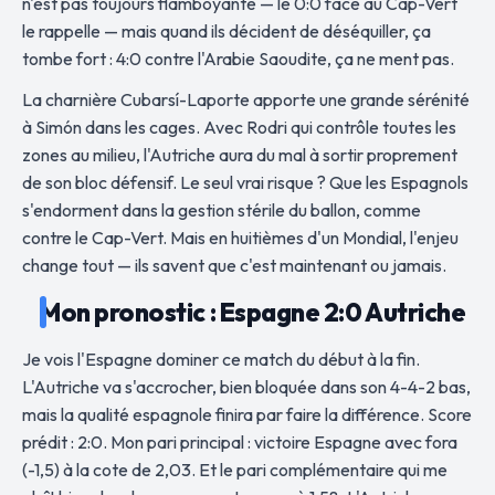
n'est pas toujours flamboyante — le 0:0 face au Cap-Vert
le rappelle — mais quand ils décident de déséquiller, ça
tombe fort : 4:0 contre l'Arabie Saoudite, ça ne ment pas.
La charnière Cubarsí-Laporte apporte une grande sérénité
à Simón dans les cages. Avec Rodri qui contrôle toutes les
zones au milieu, l'Autriche aura du mal à sortir proprement
de son bloc défensif. Le seul vrai risque ? Que les Espagnols
s'endorment dans la gestion stérile du ballon, comme
contre le Cap-Vert. Mais en huitièmes d'un Mondial, l'enjeu
change tout — ils savent que c'est maintenant ou jamais.
Mon pronostic : Espagne 2:0 Autriche
Je vois l'Espagne dominer ce match du début à la fin.
L'Autriche va s'accrocher, bien bloquée dans son 4-4-2 bas,
mais la qualité espagnole finira par faire la différence. Score
prédit : 2:0. Mon pari principal : victoire Espagne avec fora
(-1,5) à la cote de 2,03. Et le pari complémentaire qui me