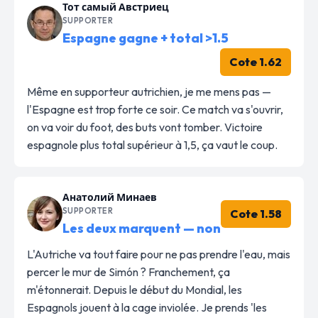
Тот самый Австриец
SUPPORTER
Espagne gagne + total >1.5
Cote 1.62
Même en supporteur autrichien, je me mens pas —
l'Espagne est trop forte ce soir. Ce match va s'ouvrir,
on va voir du foot, des buts vont tomber. Victoire
espagnole plus total supérieur à 1,5, ça vaut le coup.
Анатолий Минаев
SUPPORTER
Cote 1.58
Les deux marquent — non
L'Autriche va tout faire pour ne pas prendre l'eau, mais
percer le mur de Simón ? Franchement, ça
m'étonnerait. Depuis le début du Mondial, les
Espagnols jouent à la cage inviolée. Je prends 'les