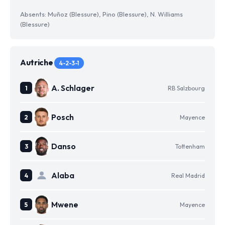
Absents: Muñoz (Blessure), Pino (Blessure), N. Williams
(Blessure)
Autriche
4-2-3-1
A. Schlager
RB Salzbourg
Posch
Mayence
Danso
Tottenham
Alaba
Real Madrid
Mwene
Mayence