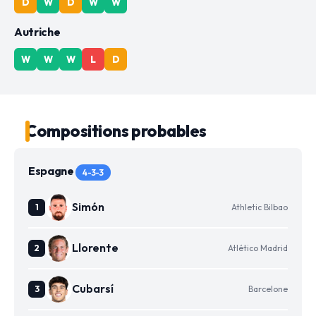
D
W
D
W
W
Autriche
W
W
W
L
D
Compositions probables
Espagne
4-3-3
Simón
Athletic Bilbao
Llorente
Atlético Madrid
Cubarsí
Barcelone