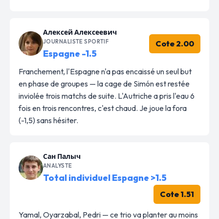
Алексей Алексеевич
JOURNALISTE SPORTIF
Cote 2.00
Espagne -1.5
Franchement, l'Espagne n'a pas encaissé un seul but
en phase de groupes — la cage de Simón est restée
inviolée trois matchs de suite. L'Autriche a pris l'eau 6
fois en trois rencontres, c'est chaud. Je joue la fora
(-1,5) sans hésiter.
Сан Палыч
ANALYSTE
Total individuel Espagne >1.5
Cote 1.51
Yamal, Oyarzabal, Pedri — ce trio va planter au moins