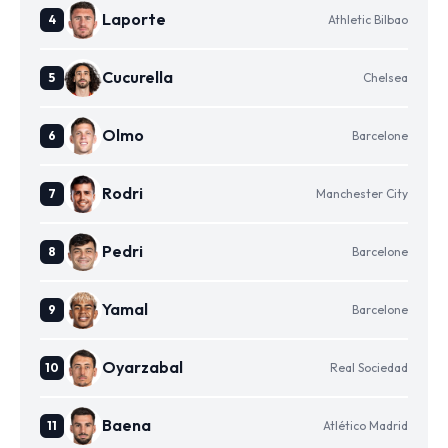
Laporte
Athletic Bilbao
Cucurella
Chelsea
Olmo
Barcelone
Rodri
Manchester City
Pedri
Barcelone
Yamal
Barcelone
Oyarzabal
Real Sociedad
Baena
Atlético Madrid