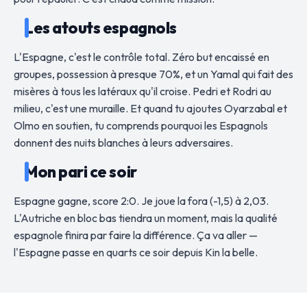
Les atouts espagnols
L'Espagne, c'est le contrôle total. Zéro but encaissé en
groupes, possession à presque 70%, et un Yamal qui fait des
misères à tous les latéraux qu'il croise. Pedri et Rodri au
milieu, c'est une muraille. Et quand tu ajoutes Oyarzabal et
Olmo en soutien, tu comprends pourquoi les Espagnols
donnent des nuits blanches à leurs adversaires.
Mon pari ce soir
Espagne gagne, score 2:0. Je joue la fora (-1,5) à 2,03.
L'Autriche en bloc bas tiendra un moment, mais la qualité
espagnole finira par faire la différence. Ça va aller —
l'Espagne passe en quarts ce soir depuis Kin la belle.