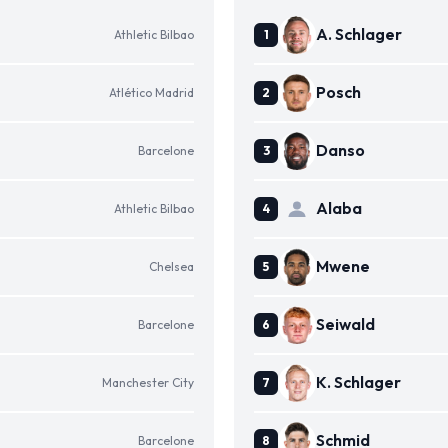
A. Schlager
Athletic Bilbao
Posch
Atlético Madrid
Danso
Barcelone
Alaba
Athletic Bilbao
Mwene
Chelsea
Seiwald
Barcelone
K. Schlager
Manchester City
Schmid
Barcelone