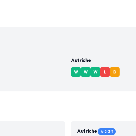
Autriche
W
W
W
L
D
Autriche
4-2-3-1