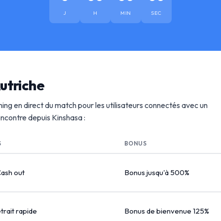
J
H
MIN
SEC
utriche
ing en direct du match pour les utilisateurs connectés avec un
rencontre depuis Kinshasa :
S
BONUS
Cash out
Bonus jusqu'à 500%
etrait rapide
Bonus de bienvenue 125%