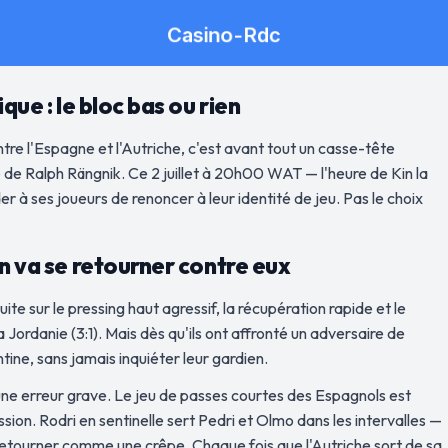
que : le bloc bas ou rien
tre l'Espagne et l'Autriche, c'est avant tout un casse-tête
té de Ralph Rängnik. Ce 2 juillet à 20h00 WAT — l'heure de Kin la
r à ses joueurs de renoncer à leur identité de jeu. Pas le choix
en va se retourner contre eux
ite sur le pressing haut agressif, la récupération rapide et le
ordanie (3:1). Mais dès qu'ils ont affronté un adversaire de
ntine, sans jamais inquiéter leur gardien.
une erreur grave. Le jeu de passes courtes des Espagnols est
sion. Rodri en sentinelle sert Pedri et Olmo dans les intervalles —
le retourner comme une crêpe. Chaque fois que l'Autriche sort de sa