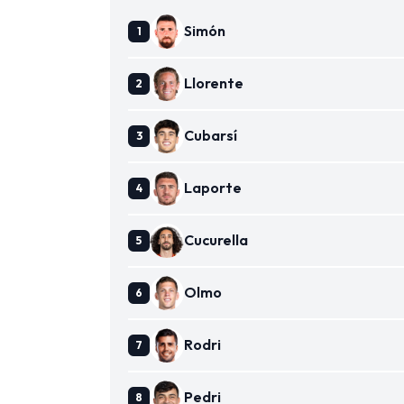
Simón
Llorente
Cubarsí
Laporte
Cucurella
Olmo
Rodri
Pedri