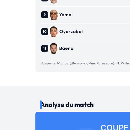
Yamal
Oyarzabal
Baena
Absents: Muñoz (Blessure), Pino (Blessure), N. Willi
Analyse du match