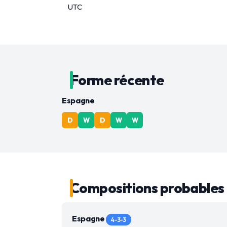
UTC
Forme récente
Espagne
D
W
D
W
W
Compositions probables
Espagne
4-3-3