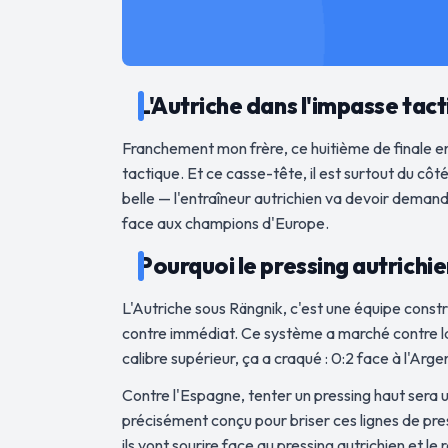
L'Autriche dans l'impasse tacti
Franchement mon frère, ce huitième de finale en
tactique. Et ce casse-tête, il est surtout du cô
belle — l'entraîneur autrichien va devoir demande
face aux champions d'Europe.
Pourquoi le pressing autrichi
L'Autriche sous Rängnik, c'est une équipe constru
contre immédiat. Ce système a marché contre la J
calibre supérieur, ça a craqué : 0:2 face à l'Arge
Contre l'Espagne, tenter un pressing haut sera 
précisément conçu pour briser ces lignes de pres
ils vont sourire face au pressing autrichien et 