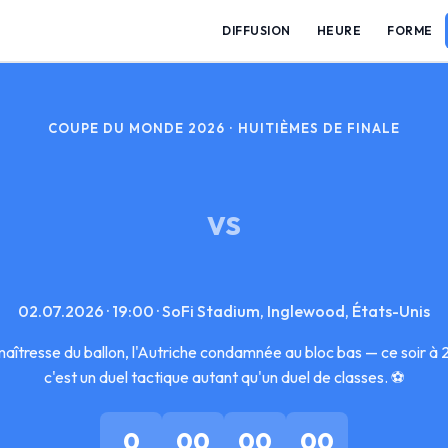
DIFFUSION
HEURE
FORME
COUPE DU MONDE 2026 · HUITIÈMES DE FINALE
VS
02.07.2026 · 19:00 · SoFi Stadium, Inglewood, États-Unis
aîtresse du ballon, l'Autriche condamnée au bloc bas — ce soir 
c'est un duel tactique autant qu'un duel de classes. ⚽
0
00
00
00